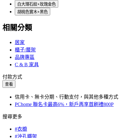
白大理石紋+玫瑰金色
胡桃色實木+黑色
相關分類
居家
櫃子/層架
品牌專區
C & B 家具
付款方式
查看
信用卡、無卡分期、行動支付，與其他多種方式
PChome 聯名卡最高6%，新戶再享首刷禮800P
搜尋更多
#衣櫥
#沖孔鐵架