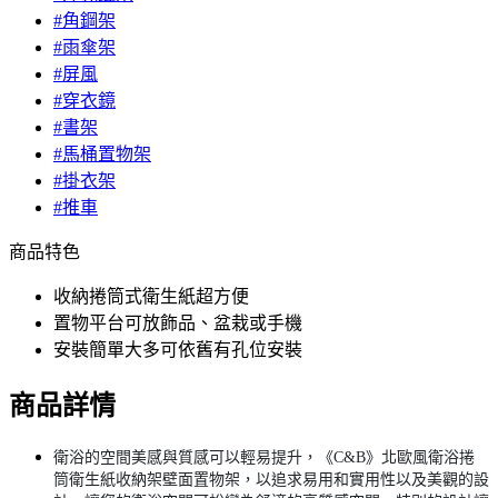
#角鋼架
#雨傘架
#屏風
#穿衣鏡
#書架
#馬桶置物架
#掛衣架
#推車
商品特色
收納捲筒式衛生紙超方便
置物平台可放飾品、盆栽或手機
安裝簡單大多可依舊有孔位安裝
商品詳情
衛浴的空間美感與質感可以輕易提升，《C&B》北歐風衛浴捲
筒衛生紙收納架壁面置物架，以追求易用和實用性以及美觀的設