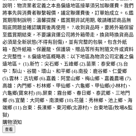
說明：物流業者定義之本島偏遠地區接單須另加聯運費。我們
將事先與消費者聯繫報價，議定聯運費後，訂單始成立。 6.鑑
賞期限制說明：溫馨提醒，鑑賞期非試用期, 敬請確認商品無
瑕庛問題並確認購買後再使用。 7.收到貨品時，要將外箱保留
至鑑賞期結束，不要讓貨運公司將外箱帶走，換貨時換貨商品
必須是全新狀態(不得有刮傷)，並有完整的包裝，包含外紙
箱、配件紙箱、保麗龍、保護袋、贈品等所有附隨文件或資料
之完整性。 8.偏遠地區概略表：以下地區為物流公司定義之偏
遠地區。 (1).新竹：尖石鄉、五峰鄉 (2).苗栗：泰安鄉 (3).台
中：梨山、谷關、環山、和平鄉 (4).南投：鹿谷鄉、仁愛鄉
(5).雲林：古坑鄉 (6).嘉義：阿里山鄉、梅山鄉、嘉義農場 (7).
高雄：內門鄉、杉林鄉、甲仙鄉、六龜鄉、甲仙鄉(小林村)、
六龜鄉(寶來村) (8).屏東：霧台鄉、春日鄉、泰武鄉、三地門
鄉 (9).宜蘭：大同鄉、南澳鄉 (10).花蓮：秀林鄉、池上鄉、海
端鄉 (11).台東：長濱鄉、東河鄉(北源村)、台東地區(牧場&監
獄)
購物須知
查看