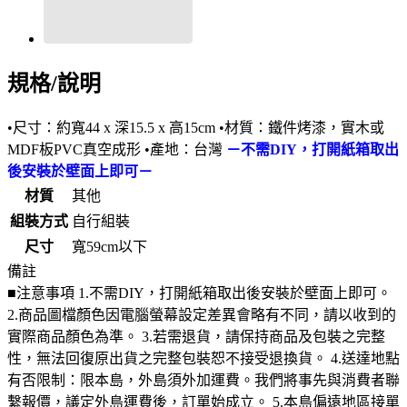
規格/說明
•尺寸：約寬44 x 深15.5 x 高15cm •材質：鐵件烤漆，實木或
MDF板PVC真空成形 •產地：台灣
－不需DIY，打開紙箱取出
後安裝於壁面上即可－
材質
其他
組裝方式
自行組裝
尺寸
寬59cm以下
備註
■注意事項 1.不需DIY，打開紙箱取出後安裝於壁面上即可。
2.商品圖檔顏色因電腦螢幕設定差異會略有不同，請以收到的
實際商品顏色為準。 3.若需退貨，請保持商品及包裝之完整
性，無法回復原出貨之完整包裝恕不接受退換貨。 4.送達地點
有否限制：限本島，外島須外加運費。我們將事先與消費者聯
繫報價，議定外島運費後，訂單始成立。 5.本島偏遠地區接單