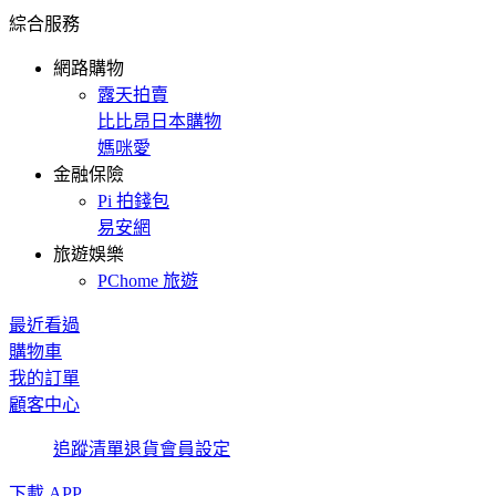
綜合服務
網路購物
露天拍賣
比比昂日本購物
媽咪愛
金融保險
Pi 拍錢包
易安網
旅遊娛樂
PChome 旅遊
最近看過
購物車
我的訂單
顧客中心
追蹤清單
退貨
會員設定
下載 APP