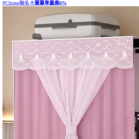
PChome聯名卡
筆筆享最高
6%