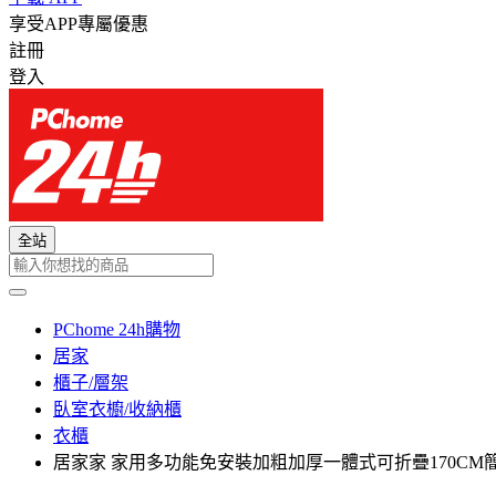
享受APP專屬優惠
註冊
登入
全站
PChome 24h購物
居家
櫃子/層架
臥室衣櫥/收納櫃
衣櫃
居家家 家用多功能免安裝加粗加厚一體式可折疊170CM簡