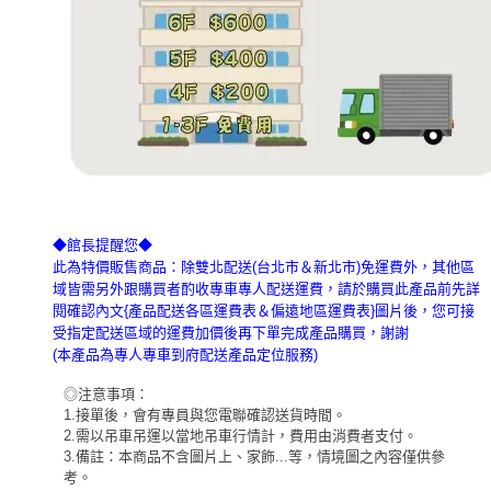
◆館長提醒您◆
此為特價販售商品：除雙北配送(台北市＆新北市)免運費外，其他區
域皆需另外跟購買者酌收專車專人配送運費，請於購買此產品前先詳
閱確認內文{產品配送各區運費表＆偏遠地區運費表}圖片後，您可接
受指定配送區域的運費加價後再下單完成產品購買，謝謝
(本產品為專人專車到府配送產品定位服務)
◎注意事項：
1.接單後，會有專員與您電聯確認送貨時間。
2.需以吊車吊運以當地吊車行情計，費用由消費者支付。
3.備註：本商品不含圖片上、家飾...等，情境圖之內容僅供參
考。