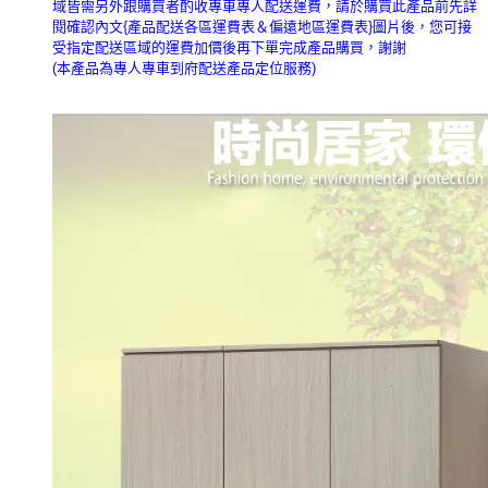
域皆需另外跟購買者酌收專車專人配送運費，請於購買此產品前先詳
閱確認內文{產品配送各區運費表＆偏遠地區運費表}圖片後，您可接
受指定配送區域的運費加價後再下單完成產品購買，謝謝
(本產品為專人專車到府配送產品定位服務)