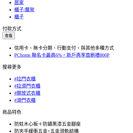
居家
櫃子/層架
櫃子
付款方式
查看
信用卡、無卡分期、行動支付，與其他多種方式
PChome 聯名卡最高6%，新戶再享首刷禮800P
搜尋更多
#拉門衣櫃
#拉滑門衣櫃
#開放式衣櫃
#滑門衣櫃
商品特色
防蛀木心板＋防鏽黑漆五金腳座
防夾手緩衝五金+五金滑軌結構