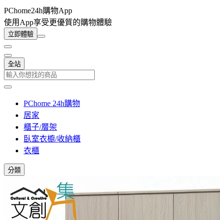
PChome24h購物App
使用App享受更優質的購物體驗
立即體驗
全站
PChome 24h購物
居家
櫃子/層架
臥室衣櫥/收納櫃
衣櫃
分類