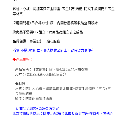
防蛀木心板＋防鏽黑漆五金腳座+五金滑軌結構+防夾手緩衝門片五金
等材質
採用開門櫃+吊衣桿+六抽屜＋內開放層格等收納空間設計
此商品不需要DIY組立，此商品為組立後之成品
品質保證、專業設計、貼心服務
•
全組不需DIY組立，專人送貨至府上，省時省力更便利
◆
產品規格：
產品名稱：【文創集】爾可安4.1尺三門六抽衣櫃
尺寸：(寬)122x(深)56(高)202/公分
◆材質：
材質：防蛀木心板＋防鏽黑漆五金腳座+防夾手緩衝門片五金+五
金滑軌結構
噴漆：防潮耐磨噴漆處理
—此商品免組裝+免運費送到家—
此為特價販售商品：除雙北配送(台北市＆新北市)免運費外，其他區