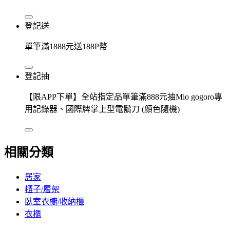
登記送
單筆滿1888元送188P幣
登記抽
【限APP下單】全站指定品單筆滿888元抽Mio gogoro專
用記錄器、國際牌掌上型電鬍刀 (顏色隨機)
相關分類
居家
櫃子/層架
臥室衣櫥/收納櫃
衣櫃