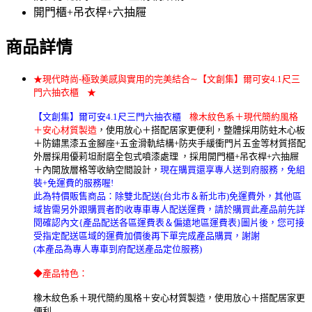
開門櫃+吊衣桿+六抽屜
商品詳情
★現代時尚-極致美感與實用的完美結合∼
【文創集
】爾可安
4.1尺三
門六抽衣櫃
★
【文創集】爾可安
4.1尺三門六抽衣櫃
橡木紋色系＋現代簡約風格
＋安心材質製造
，使用放心＋搭配居家更便利，整體採用防蛀木心板
＋防鏽黑漆五金腳座+五金滑軌結構+防夾手緩衝門片五金等材質搭配
外層採用優莉坦耐磨全包式噴漆處理 ，採用開門櫃+吊衣桿+六抽屜
＋內開放層格等收納空間設計，
現在購買還享專人送到府服務，免組
裝+免運費的服務喔!
此為特價販售商品：除雙北配送(台北市＆新北市)免運費外，其他區
域皆需另外跟購買者酌收專車專人配送運費，請於購買此產品前先詳
閱確認內文{產品配送各區運費表＆偏遠地區運費表}圖片後，您可接
受指定配送區域的運費加價後再下單完成產品購買，謝謝
(本產品為專人專車到府配送產品定位服務)
◆產品特色：
橡木紋色系＋現代簡約風格＋安心材質製造，使用放心＋搭配居家更
便利