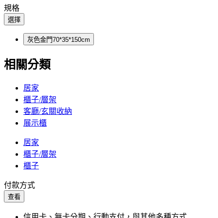
規格
選擇
灰色金門70*35*150cm
相關分類
居家
櫃子/層架
客廳/玄關收納
展示櫃
居家
櫃子/層架
櫃子
付款方式
查看
信用卡、無卡分期、行動支付，與其他多種方式