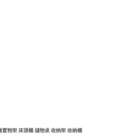
廳置物架 床頭櫃 儲物桌 收納架 收納櫃