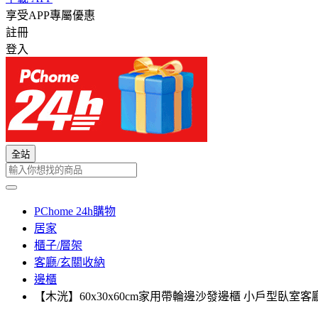
享受APP專屬優惠
註冊
登入
全站
PChome 24h購物
居家
櫃子/層架
客廳/玄關收納
邊櫃
【木洸】60x30x60cm家用帶輪邊沙發邊櫃 小戶型臥室客