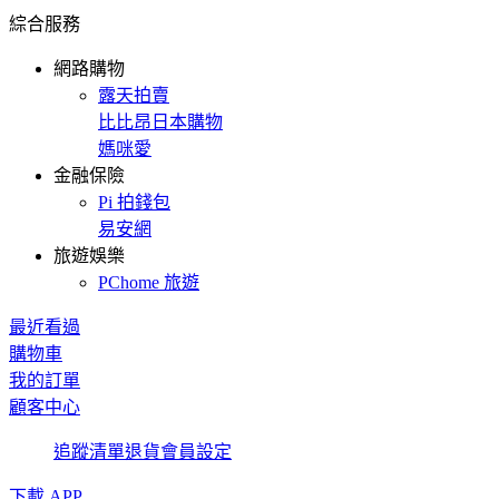
綜合服務
網路購物
露天拍賣
比比昂日本購物
媽咪愛
金融保險
Pi 拍錢包
易安網
旅遊娛樂
PChome 旅遊
最近看過
購物車
我的訂單
顧客中心
追蹤清單
退貨
會員設定
下載 APP