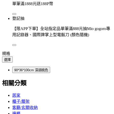
單筆滿1888元送188P幣
登記抽
【限APP下單】全站指定品單筆滿888元抽Mio gogoro專
用記錄器、國際牌掌上型電鬍刀 (顏色隨機)
規格
選擇
90*36*100cm 深胡桃色
相關分類
居家
櫃子/層架
客廳/玄關收納
邊櫃