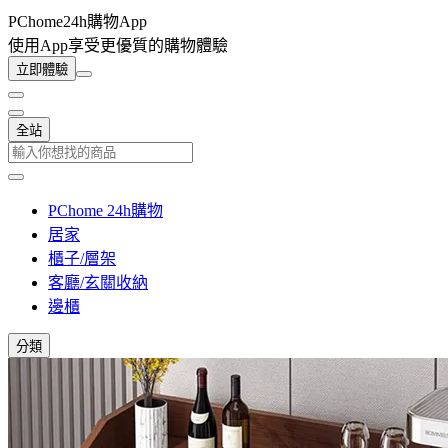
PChome24h購物App
使用App享受更優質的購物體驗
立即體驗
全站
PChome 24h購物
居家
櫃子/層架
客廳/玄關收納
邊櫃
分類