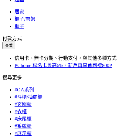
居家
櫃子/層架
櫃子
付款方式
查看
信用卡、無卡分期、行動支付，與其他多種方式
PChome 聯名卡最高6%，新戶再享首刷禮800P
搜尋更多
#OA系列
#斗櫃/抽屜櫃
#玄關櫃
#衣櫃
#床尾櫃
#系統櫃
#展示櫃