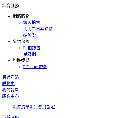
綜合服務
網路購物
露天拍賣
比比昂日本購物
媽咪愛
金融保險
Pi 拍錢包
易安網
旅遊娛樂
PChome 旅遊
最近看過
購物車
我的訂單
顧客中心
追蹤清單
退貨
會員設定
下載 APP