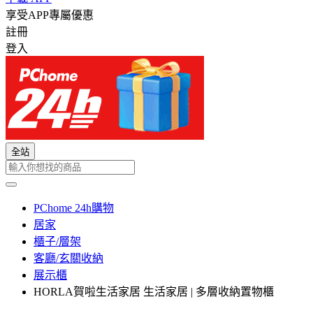
享受APP專屬優惠
註冊
登入
全站
PChome 24h購物
居家
櫃子/層架
客廳/玄關收納
展示櫃
HORLA賀啦生活家居 生活家居 | 多層收納置物櫃