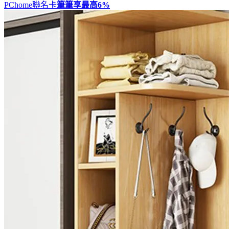
PChome聯名卡
筆筆享最高
6%