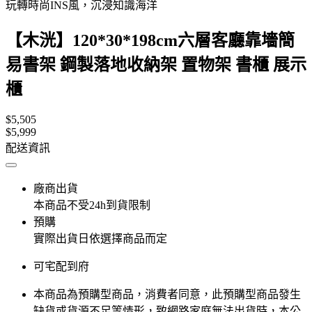
玩轉時尚INS風，沉浸知識海洋
【木洸】120*30*198cm六層客廳靠墻簡
易書架 鋼製落地收納架 置物架 書櫃 展示
櫃
$5,505
$5,999
配送資訊
廠商出貨
本商品不受24h到貨限制
預購
實際出貨日依選擇商品而定
可宅配到府
本商品為預購型商品，消費者同意，此預購型商品發生
缺貨或貨源不足等情形，​致網路家庭無法出貨時，本公