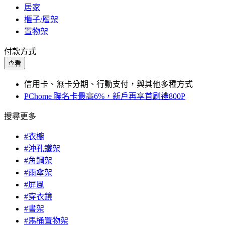
居家
櫃子/層架
置物架
付款方式
查看
信用卡、無卡分期、行動支付，與其他多種方式
PChome 聯名卡最高6%，新戶再享首刷禮800P
搜尋更多
#衣櫥
#沖孔鐵架
#角鋼架
#雨傘架
#屏風
#穿衣鏡
#書架
#馬桶置物架