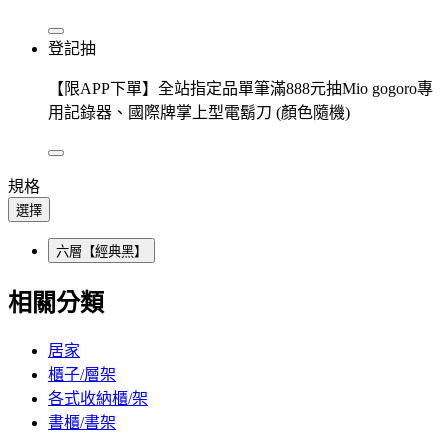
登記抽
【限APP下單】全站指定品單筆滿888元抽Mio gogoro專
用記錄器、國際牌掌上型電鬍刀 (顏色隨機)
規格
選擇
六層【經典黑】
相關分類
居家
櫃子/層架
各式收納櫃/架
書櫃/書架