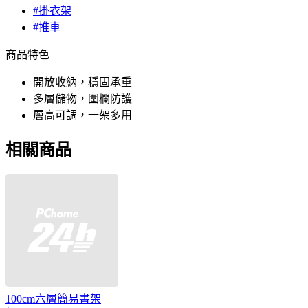
#掛衣架
#推車
商品特色
開放收納，穩固承重
多層儲物，圍欄防護
層高可調，一架多用
相關商品
100cm六層簡易書架