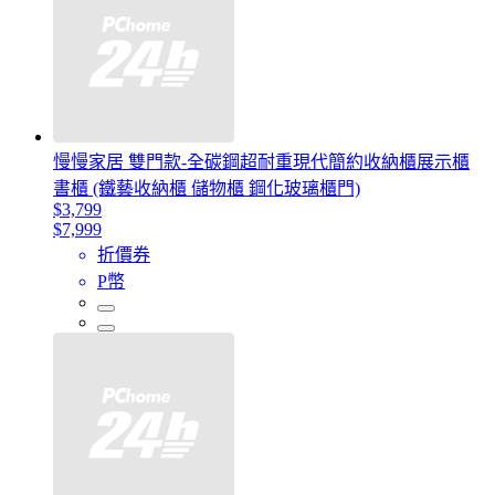
慢慢家居 雙門款-全碳鋼超耐重現代簡約收納櫃展示櫃
書櫃 (鐵藝收納櫃 儲物櫃 鋼化玻璃櫃門)
$3,799
$7,999
折價券
P幣