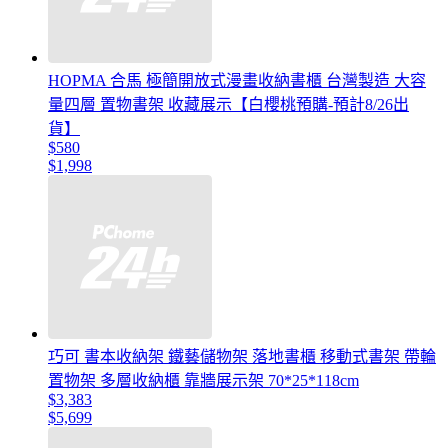
HOPMA 合馬 極簡開放式漫畫收納書櫃 台灣製造 大容
量四層 置物書架 收藏展示【白櫻桃預購-預計8/26出
貨】
$580
$1,998
巧可 書本收納架 鐵藝儲物架 落地書櫃 移動式書架 帶輪
置物架 多層收納櫃 靠牆展示架 70*25*118cm
$3,383
$5,699