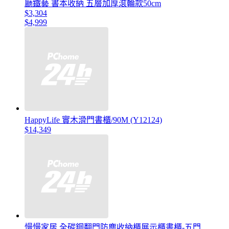
廳鐵藝 書本收納 五層加厚滾輪款50cm
$3,304
$4,999
HappyLife 實木滑門書櫃/90M (Y12124)
$14,349
慢慢家居 全碳鋼翻門防塵收納櫃展示櫃書櫃-五門