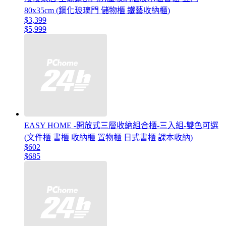
80x35cm (鋼化玻璃門 儲物櫃 鐵藝收納櫃)
$3,399
$5,999
EASY HOME -開放式三層收納組合櫃-三入組-雙色可選
(文件櫃 書櫃 收納櫃 置物櫃 日式書櫃 課本收納)
$602
$685