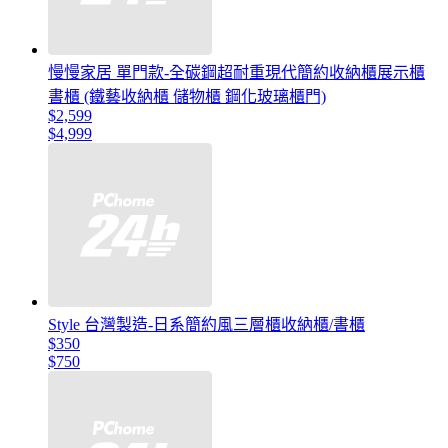
慢慢家居 單門款-全碳鋼超耐重現代簡約收納櫃展示櫃
書櫃 (鐵藝收納櫃 儲物櫃 鋼化玻璃櫃門)
$2,599
$4,999
Style 台灣製造-日系簡約風三層櫃收納櫃/書櫃
$350
$750