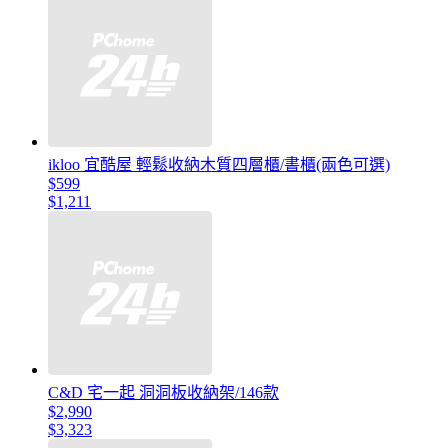
ikloo 宜酷屋 輕鬆收納木質四層櫃/書櫃(兩色可選)
$599
$1,211
C&D 宅一起 洞洞板收納架/146款
$2,990
$3,323