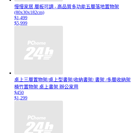
慢慢家居 層板可調 - 高品質多功能五層落地置物架
(80x30x182cm)
$1,499
$5,999
桌上三層置物架/桌上型書架/收納書架/ 書架 /多層收納架
楠竹置物架 桌上書架 辦公家用
$450
$1,299