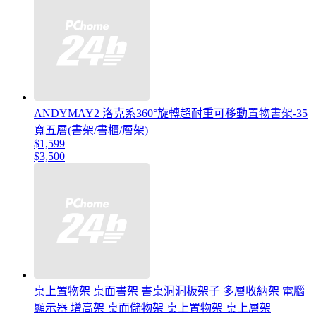
ANDYMAY2 洛克系360°旋轉超耐重可移動置物書架-35
寬五層(書架/書櫃/層架)
$1,599
$3,500
桌上置物架 桌面書架 書桌洞洞板架子 多層收納架 電腦
顯示器 增高架 桌面儲物架 桌上置物架 桌上層架