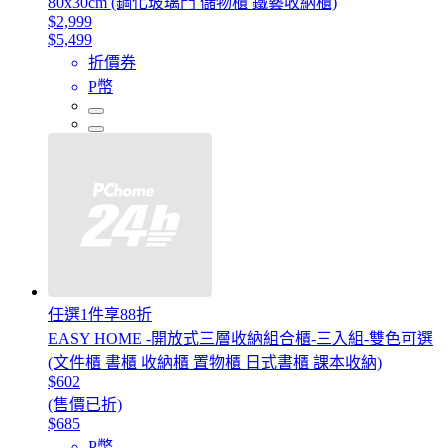
80x30cm (鋼化玻璃門 儲物櫃 鐵藝收納櫃)
$2,999
$5,499
折價券
P幣
任選1件享88折
EASY HOME -開放式三層收納組合櫃-三入組-雙色可選
(文件櫃 書櫃 收納櫃 置物櫃 日式書櫃 課本收納)
$602
(售價已折)
$685
P幣