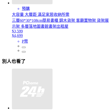
預購
大容量 大層距 滿足家居收納所需
三層60*30*108cm簡易書櫃 鋼木貨架 客廳置物架 貨架展
示架 多層落地圖書館書架出租屋
$3,599
$4,699
P幣
別人也看了