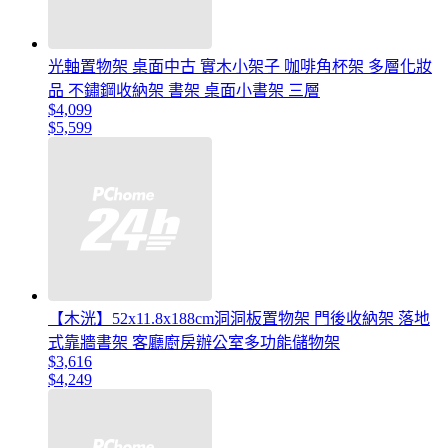
光軸置物架 桌面中古 實木小架子 咖啡角杯架 多層化妝
品 不鏽鋼收納架 書架 桌面小書架 三層
$4,099
$5,599
【木洸】52x11.8x188cm洞洞板置物架 門後收納架 落地
式靠牆書架 客廳廚房辦公室多功能儲物架
$3,616
$4,249