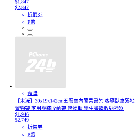
$1,847
$2,847
折價券
P幣
預購
【木洸】39x19x142cm五層室內簡易書架 客廳臥室落地
置物架 家用靠牆收納架 儲物櫃 學生書籍收納神器
$1,946
$2,749
折價券
P幣