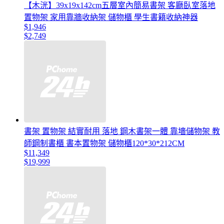
【木洸】39x19x142cm五層室內簡易書架 客廳臥室落地
置物架 家用靠牆收納架 儲物櫃 學生書籍收納神器
$1,946
$2,749
書架 置物架 結實耐用 落地 鋼木書架一體 靠墻儲物架 教
師鋼制書櫃 書本置物架 儲物櫃120*30*212CM
$11,349
$19,999