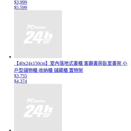
$3,999
$5,599
【40x24x150cm】室內落地式書櫃 客廳書房臥室書架 小
戶型儲物櫃 收納櫃 儲藏櫃 置物架
$3,755
$4,374