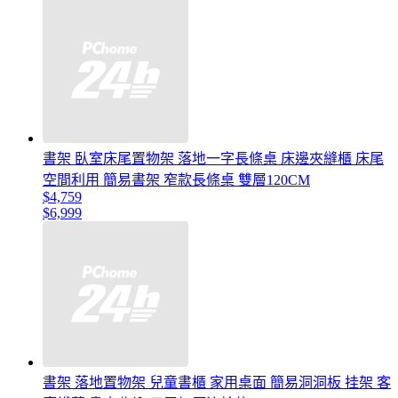
書架 臥室床尾置物架 落地一字長條桌 床邊夾縫櫃 床尾
空間利用 簡易書架 窄款長條桌 雙層120CM
$4,759
$6,999
書架 落地置物架 兒童書櫃 家用桌面 簡易洞洞板 挂架 客