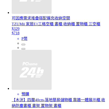
可因應需求堆疊搭配擴充收納空間
TZUMii 家居E1三格空櫃 書櫃 收納櫃 置物櫃 三空櫃
$329
$718
P幣
預購
【木洸】四層40cm-落地簡易儲物櫃 靠牆一體展示櫃 收
納防塵書櫃 書架 置物架 書櫃