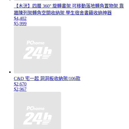
【木洸】四層 360° 旋轉書架 可移動落地轉角置物架 靠
牆陳列架轉角空間收納架 學生宿舍書籍收納神器
$4,402
$5,999
C&D 宅一起 洞洞板收納架/106款
$2,670
$2,967