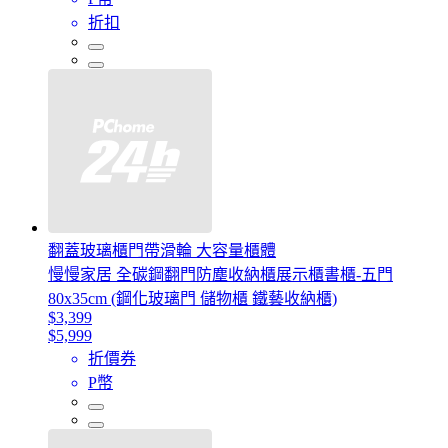
折扣
翻蓋玻璃櫃門帶滑輪 大容量櫃體
慢慢家居 全碳鋼翻門防塵收納櫃展示櫃書櫃-五門
80x35cm (鋼化玻璃門 儲物櫃 鐵藝收納櫃)
$3,399
$5,999
折價券
P幣