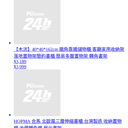
【木洸】40*40*162cm 牆角靠牆儲物櫃 客廳家用收納架
落地置物架簡約書櫃 簡易多層置物架 轉角書架
$3,189
$3,999
HOPMA 合馬 北歐風三層伸縮書櫃 台灣製造 收納置物