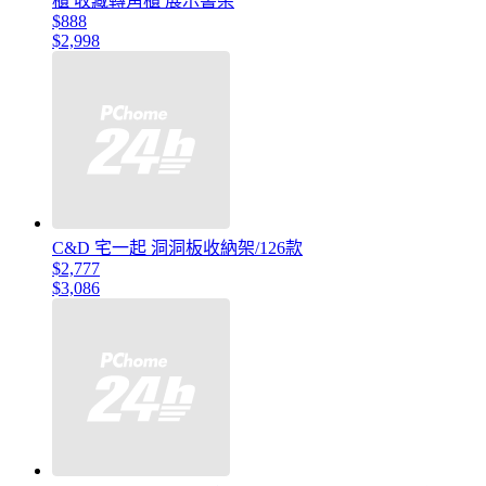
櫃 收藏轉角櫃 展示書架
$888
$2,998
C&D 宅一起 洞洞板收納架/126款
$2,777
$3,086