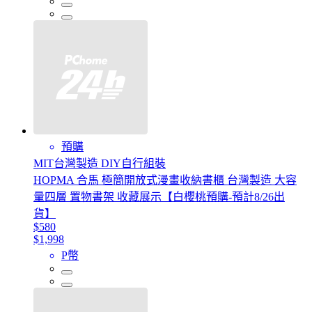
預購
MIT台灣製造 DIY自行組裝
HOPMA 合馬 極簡開放式漫畫收納書櫃 台灣製造 大容
量四層 置物書架 收藏展示【白櫻桃預購-預計8/26出
貨】
$580
$1,998
P幣