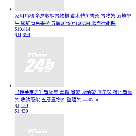
家用角櫃 多層收納置物櫃 實木轉角書架 置物架 落地學
生 網紅簡易書櫃 五層60*90*160CM 需自行組裝
$10,414
$11,999
【極美家居】置物架 書櫃 層架 收納架 展示架 落地置物
架 收納層架 五層置物架 整理架 —80cm
$1,129
$1,439