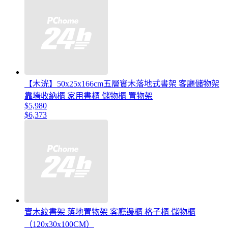
【木洸】50x25x166cm五層實木落地式書架 客廳儲物架
靠墻收納櫃 家用書櫃 儲物櫃 置物架
$5,980
$6,373
實木紋書架 落地置物架 客廳邊櫃 格子櫃 儲物櫃
（120x30x100CM）