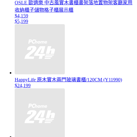
OSLE 歐適樂 中古風實木書櫃書架落地置物架客廳家用
收納櫃子儲物格子櫃展示櫃
$4,159
$5,199
HappyLife 原木實木兩門玻璃書櫃/120CM (Y11990)
$24,199