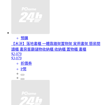
預購
【木洸】落地書櫃 一體靠牆架置物架 家用書架 簡易閱
讀櫃 書房客廳儲物收納櫃 收納櫃 置物櫃 書櫃
$2,079
$3,079
折價券
P幣