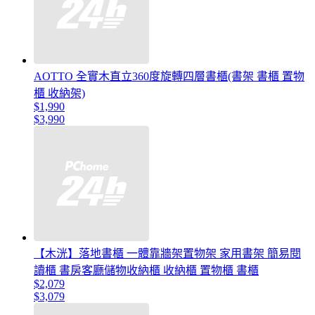
AOTTO 全實木直立360度旋轉四層書櫃(書架 書櫃 置物
櫃 收納架)
$1,990
$3,990
【木洸】落地書櫃 一體靠牆架置物架 家用書架 簡易閱
讀櫃 書房客廳儲物收納櫃 收納櫃 置物櫃 書櫃
$2,079
$3,079