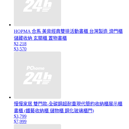
HOPMA 合馬 美背經典雙排活動書櫃 台灣製造 滑門櫃
儲藏收納 玄關櫃 置物書櫃
$2,218
$3,570
慢慢家居 雙門款-全碳鋼超耐重現代簡約收納櫃展示櫃
書櫃 (鐵藝收納櫃 儲物櫃 鋼化玻璃櫃門)
$3,799
$7,999