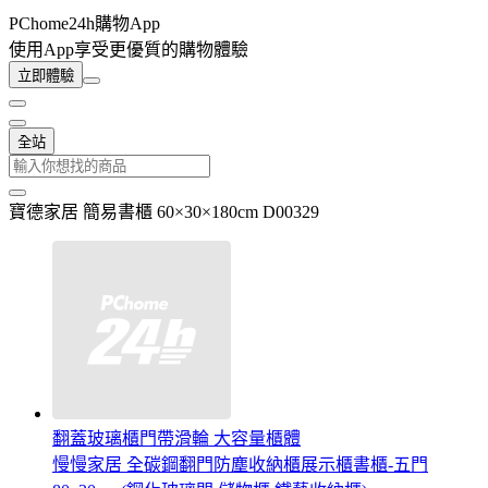
PChome24h購物App
使用App享受更優質的購物體驗
立即體驗
全站
寶德家居 簡易書櫃 60×30×180cm D00329
翻蓋玻璃櫃門帶滑輪 大容量櫃體
慢慢家居 全碳鋼翻門防塵收納櫃展示櫃書櫃-五門