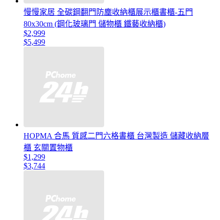
慢慢家居 全碳鋼翻門防塵收納櫃展示櫃書櫃-五門
80x30cm (鋼化玻璃門 儲物櫃 鐵藝收納櫃)
$2,999
$5,499
HOPMA 合馬 質感二門六格書櫃 台灣製造 儲藏收納層
櫃 玄關置物櫃
$1,299
$3,744