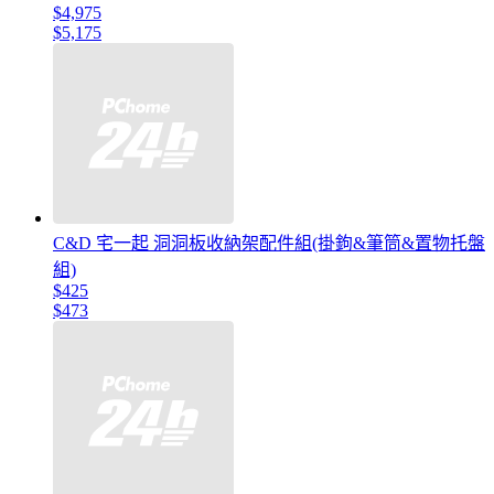
$4,975
$5,175
C&D 宅一起 洞洞板收納架配件組(掛鉤&筆筒&置物托盤
組)
$425
$473