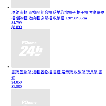
現貨 書櫃 置物架 組合櫃 落地靠墻櫃子 格子櫃 客廳電視
櫃 儲物櫃 收納櫃 玄關櫃 收納櫃 120*30*60cm
$4,799
$8,899
書架 置物架 矮櫃 置物櫃 書櫃 展示架 收納架 玩具架 書
架
$4,850
$5,880