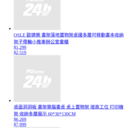
OSLE 歐適樂 書架落地置物架桌邊多層可移動書本收納
架子帶輪小推車辦公室書櫃
$1,299
$2,519
桌面洞洞板 書架電腦書桌 桌上置物架 增高工位 打印機
架 收納多層展示 60*30*130CM
$6,269
$7,999