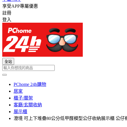
享受APP專屬優惠
註冊
登入
全站
PChome 24h購物
居家
櫃子/層架
客廳/玄關收納
展示櫃
澄境 可上下堆疊80公分低甲醛模型公仔收納展示櫃 公仔櫃