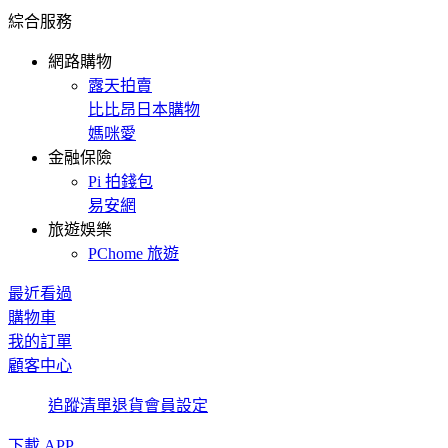
綜合服務
網路購物
露天拍賣
比比昂日本購物
媽咪愛
金融保險
Pi 拍錢包
易安網
旅遊娛樂
PChome 旅遊
最近看過
購物車
我的訂單
顧客中心
追蹤清單
退貨
會員設定
下載 APP