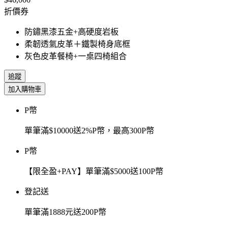
折價券
防鏽黑漆五金+高硬度岩板
柔韌透氣皮革＋鐵製椅身底框
灰色皮革餐椅+一桌四椅組合
追蹤
加入購物車
P幣
單筆滿$10000送2%P幣，最高300P幣
P幣
【限全盈+PAY】單筆滿$5000送100P幣
登記送
單筆滿1888元送200P幣