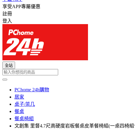
享受APP專屬優惠
註冊
登入
全站
PChome 24h購物
居家
桌子/茶几
餐桌
餐桌椅組
文創集 里督4.7尺高硬度岩板餐桌皮革餐椅組(一桌四椅組