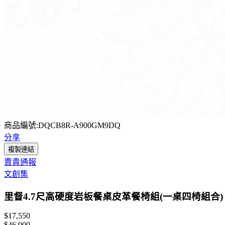
商品編號:DQCB8R-A900GM9DQ
分享
複製連結
賣貴通報
文創集
里督4.7尺高硬度岩板餐桌皮革餐椅組(一桌四椅組合)
$17,550
$46,000