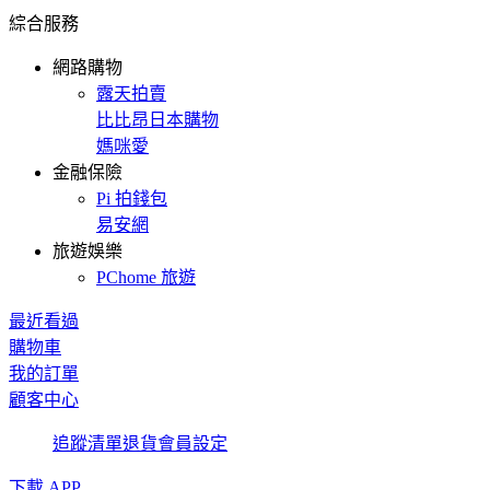
綜合服務
網路購物
露天拍賣
比比昂日本購物
媽咪愛
金融保險
Pi 拍錢包
易安網
旅遊娛樂
PChome 旅遊
最近看過
購物車
我的訂單
顧客中心
追蹤清單
退貨
會員設定
下載 APP