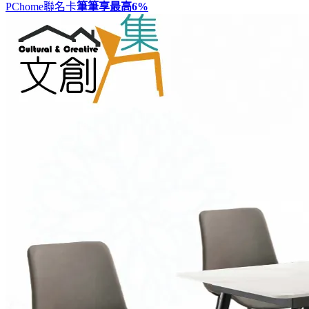
PChome聯名卡
筆筆享最高
6%