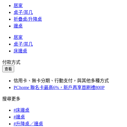
居家
桌子/茶几
折疊桌/升降桌
邊桌
居家
桌子/茶几
床邊桌
付款方式
查看
信用卡、無卡分期、行動支付，與其他多種方式
PChome 聯名卡最高6%，新戶再享首刷禮800P
搜尋更多
#床邊桌
#邊桌
#升降桌／邊桌