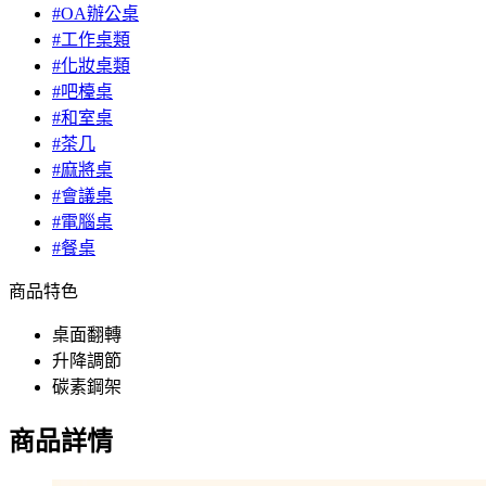
#OA辦公桌
#工作桌類
#化妝桌類
#吧檯桌
#和室桌
#茶几
#麻將桌
#會議桌
#電腦桌
#餐桌
商品特色
桌面翻轉
升降調節
碳素鋼架
商品詳情