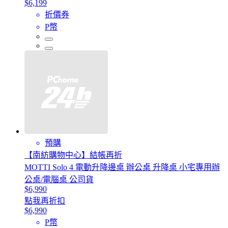
$6,199
折價券
P幣
預購
【南紡購物中心】結帳再折
MOTTI Solo 4 電動升降邊桌 辦公桌 升降桌 小宅專用辦
公桌/電腦桌 公司貨
$6,990
點我再折扣
$6,990
P幣