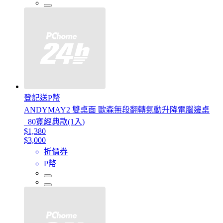
登記送P幣
ANDYMAY2 雙桌面 歐森無段翻轉氣動升降電腦邊桌
_80寬經典款(1入)
$1,380
$3,000
折價券
P幣