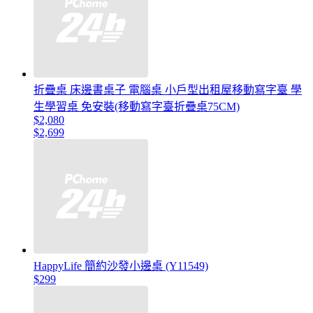
折疊桌 床邊書桌子 電腦桌 小戶型出租屋移動寫字臺 學
生學習桌 免安裝(移動寫字臺折疊桌75CM)
$2,080
$2,699
HappyLife 簡約沙發小邊桌 (Y11549)
$299