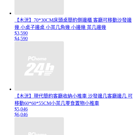
【木洸】70*30CM床頭桌簡約側邊櫃 客廳可移動沙發邊
幾 小桌子邊桌 小茶几角幾 小邊幾 茶几邊幾
$3,590
$4,590
【木洸】現代簡約客廳收納小推車 沙發邊几客廳邊几 可
移動60*60*55CM小茶几零食置物小推車
$5,046
$6,046