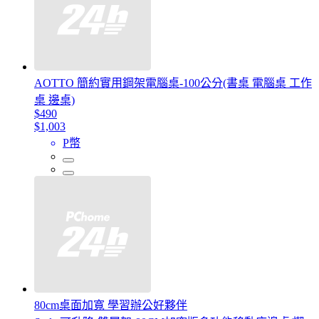
AOTTO 簡約實用鋼架電腦桌-100公分(書桌 電腦桌 工作
桌 邊桌)
$490
$1,003
P幣
80cm桌面加寬 學習辦公好夥伴