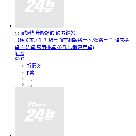
桌面旋轉 升降調節 碳素鋼架
【極美家居】升級桌面可翻轉邊桌(沙發邊桌 升降床邊
桌 升降桌 萬用邊桌 茶几 沙發萬用桌)
$320
$499
折價券
P幣