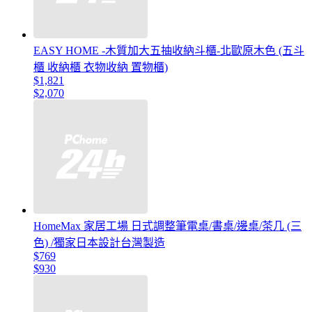
EASY HOME -木質加大五抽收納斗櫃-北歐原木色 (五斗
櫃 收納櫃 衣物收納 置物櫃)
$1,821
$2,070
HomeMax 家居工場 日式調整筆電桌/書桌/邊桌/茶几 (三
色) /獨家日本設計台灣製造
$769
$930