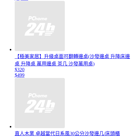
【極美家居】升級桌面可翻轉邊桌(沙發邊桌 升降床邊
桌 升降桌 萬用邊桌 茶几 沙發萬用桌)
$320
$499
直人木業 卓越當代日系風30公分沙發邊几/床頭櫃