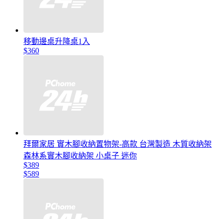
移動邊桌升降桌1入
$360
拜爾家居 實木腳收納置物架-高款 台灣製造 木質收納架
森林系實木腳收納架 小桌子 迷你
$389
$589