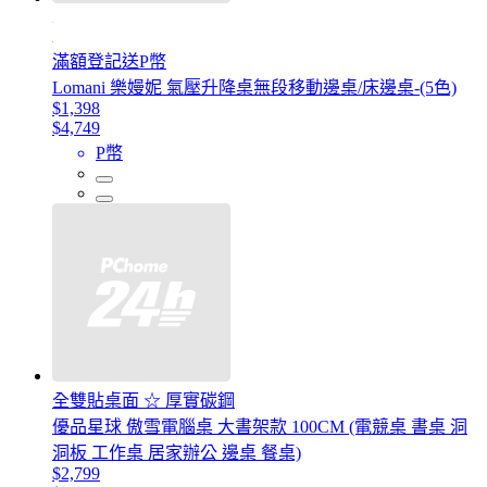
滿額登記送P幣
Lomani 樂嫚妮 氣壓升降桌無段移動邊桌/床邊桌-(5色)
$1,398
$4,749
P幣
全雙貼桌面 ☆ 厚實碳鋼
優品星球 傲雪電腦桌 大書架款 100CM (電競桌 書桌 洞
洞板 工作桌 居家辦公 邊桌 餐桌)
$2,799