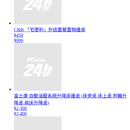
C&B 「宅便利」外送置餐置物邊桌
$459
$999
富士康 自動油壓系統升降床邊桌 (床旁桌 床上桌 附輪升
降桌 病床升降桌)
$2,300
$3,400