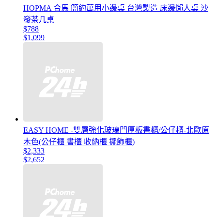
HOPMA 合馬 簡約萬用小邊桌 台灣製造 床邊懶人桌 沙
發茶几桌
$788
$1,099
EASY HOME -雙層強化玻璃門厚板書櫃/公仔櫃-北歐原
木色(公仔櫃 書櫃 收納櫃 擺飾櫃)
$2,333
$2,652