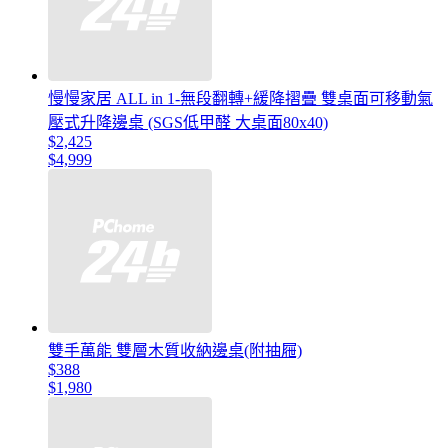
慢慢家居 ALL in 1-無段翻轉+緩降摺疊 雙桌面可移動氣
壓式升降邊桌 (SGS低甲醛 大桌面80x40)
$2,425
$4,999
雙手萬能 雙層木質收納邊桌(附抽屜)
$388
$1,980