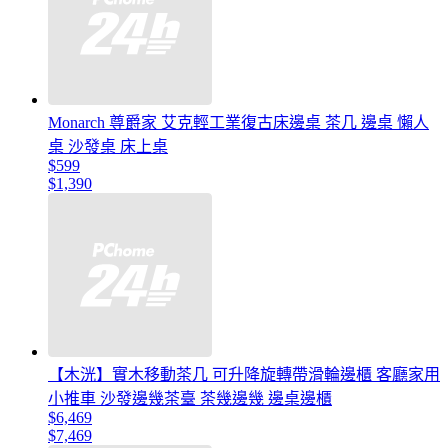
Monarch 尊爵家 艾克輕工業復古床邊桌 茶几 邊桌 懶人
桌 沙發桌 床上桌
$599
$1,390
【木洸】實木移動茶几 可升降旋轉帶滑輪邊櫃 客廳家用
小推車 沙發邊幾茶臺 茶幾邊幾 邊桌邊櫃
$6,469
$7,469