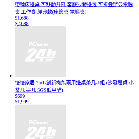
帶輪床邊桌 可移動升降 客廳沙發邊幾 可折疊辦公電腦
桌 工作臺 經典款(床邊桌 電腦桌)
$1,688
$2,688
慢慢家居 2in1-創新機能兩用邊桌茶几-1組 (沙發邊桌 小
茶几 邊几 SGS低甲醛)
$699
$1,999