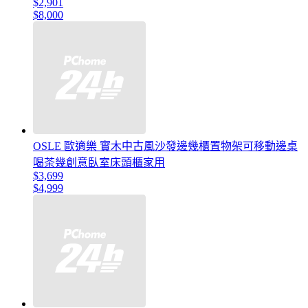
$2,901
$8,000
OSLE 歐適樂 實木中古風沙發邊幾櫃置物架可移動邊桌
喝茶幾創意臥室床頭櫃家用
$3,699
$4,999