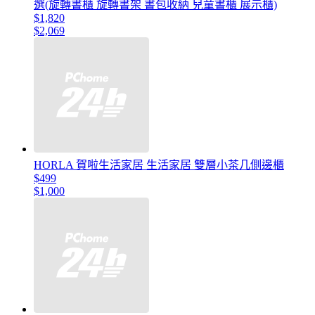
選(旋轉書櫃 旋轉書架 書包收納 兒童書櫃 展示櫃)
$1,820
$2,069
HORLA 賀啦生活家居 生活家居 雙層小茶几側邊櫃
$499
$1,000