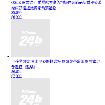
OSLE 歐適樂 可愛貓咪客廳落地擺件裝飾品新婚沙發茶
幾床頭櫃邊幾搬家喬遷禮物
$5,699
$6,999
可移動邊幾 實木沙發邊櫃巖板 側邊幾帶輪茶臺 推車沙
發邊櫃（整裝）
$6,624
$7,999