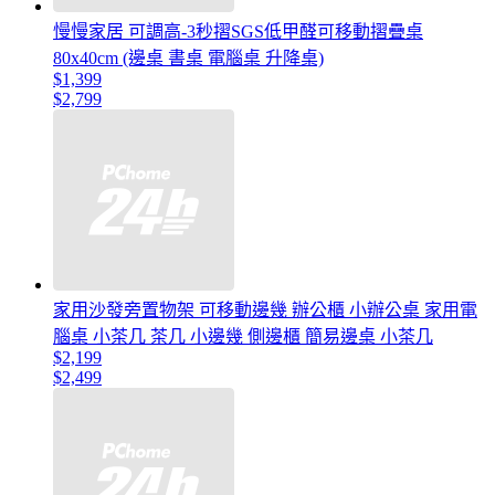
慢慢家居 可調高-3秒摺SGS低甲醛可移動摺疊桌
80x40cm (邊桌 書桌 電腦桌 升降桌)
$1,399
$2,799
家用沙發旁置物架 可移動邊幾 辦公櫃 小辦公桌 家用電
腦桌 小茶几 茶几 小邊幾 側邊櫃 簡易邊桌 小茶几
$2,199
$2,499