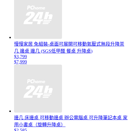
慢慢家居 免組裝-桌面可展開可移動氣壓式無段升降茶
几 邊桌 邊几 (SGS低甲醛 餐桌 升降桌)
$3,799
$7,999
邊几 床邊桌 可移動邊桌 辦公電腦桌 可升降筆記本桌 家
用小書桌（旋轉升降桌）
$2,585