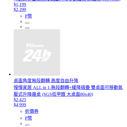
$1,199
$2,299
P幣
桌面角度無段翻轉 高度自由升降
慢慢家居 ALL in 1-無段翻轉+緩降摺疊 雙桌面可移動氣
壓式升降邊桌 (SGS低甲醛 大桌面80x40)
$2,425
$4,999
折價券
P幣