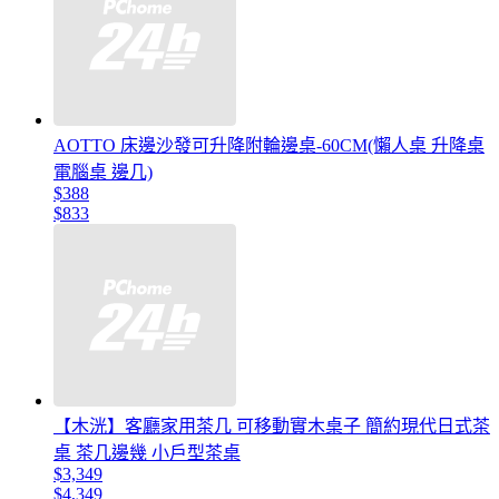
AOTTO 床邊沙發可升降附輪邊桌-60CM(懶人桌 升降桌
電腦桌 邊几)
$388
$833
【木洸】客廳家用茶几 可移動實木桌子 簡約現代日式茶
桌 茶几邊幾 小戶型茶桌
$3,349
$4,349