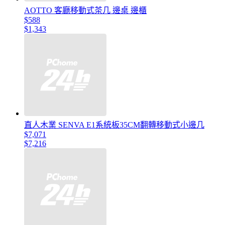
AOTTO 客廳移動式茶几 邊桌 邊櫃
$588
$1,343
直人木業 SENVA E1系統板35CM翻轉移動式小邊几
$7,071
$7,216