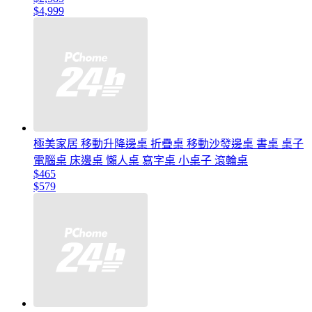
$4,999
極美家居 移動升降邊桌 折疊桌 移動沙發邊桌 書桌 桌子
電腦桌 床邊桌 懶人桌 寫字桌 小桌子 滾輪桌
$465
$579