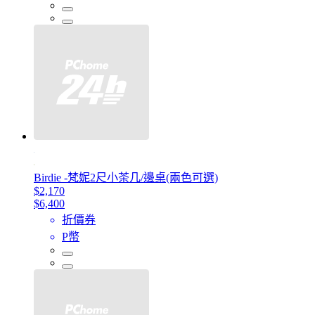
Birdie -梵妮2尺小茶几/邊桌(兩色可選)
$2,170
$6,400
折價券
P幣