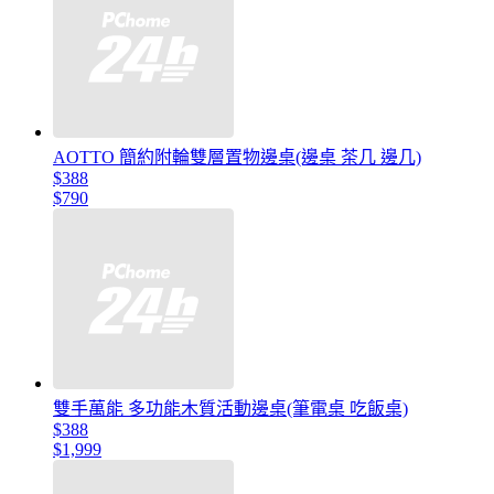
AOTTO 簡約附輪雙層置物邊桌(邊桌 茶几 邊几)
$388
$790
雙手萬能 多功能木質活動邊桌(筆電桌 吃飯桌)
$388
$1,999