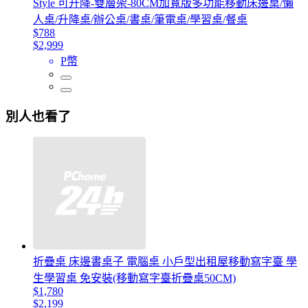
Style 可升降-雙層架-80CM加寬版多功能移動床邊桌/懶
人桌/升降桌/辦公桌/書桌/筆電桌/學習桌/餐桌
$788
$2,999
P幣
別人也看了
折疊桌 床邊書桌子 電腦桌 小戶型出租屋移動寫字臺 學
生學習桌 免安裝(移動寫字臺折疊桌50CM)
$1,780
$2,199