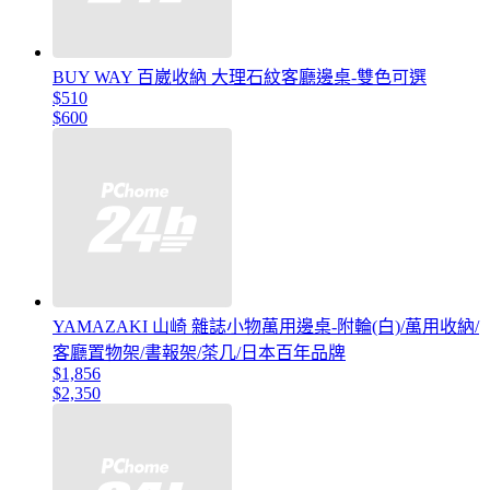
BUY WAY 百崴收納 大理石紋客廳邊桌-雙色可選
$510
$600
YAMAZAKI 山崎 雜誌小物萬用邊桌-附輪(白)/萬用收納/
客廳置物架/書報架/茶几/日本百年品牌
$1,856
$2,350