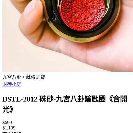
九宮八卦，藏傳之寶
財神小舖
DSTL-2012 硃砂-九宮八卦鑰匙圈《含開
光》
$699
$1,199