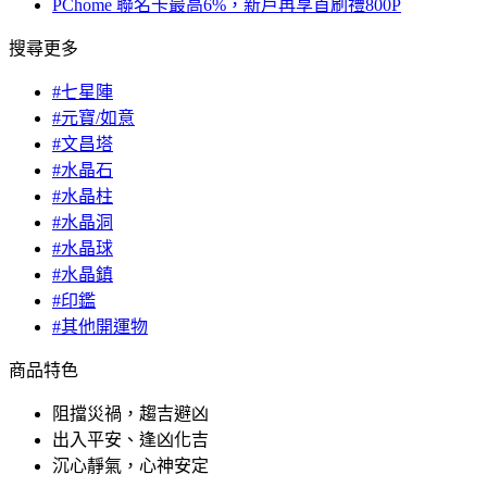
PChome 聯名卡最高6%，新戶再享首刷禮800P
搜尋更多
#七星陣
#元寶/如意
#文昌塔
#水晶石
#水晶柱
#水晶洞
#水晶球
#水晶鎮
#印鑑
#其他開運物
商品特色
阻擋災禍，趨吉避凶
出入平安、逢凶化吉
沉心靜氣，心神安定