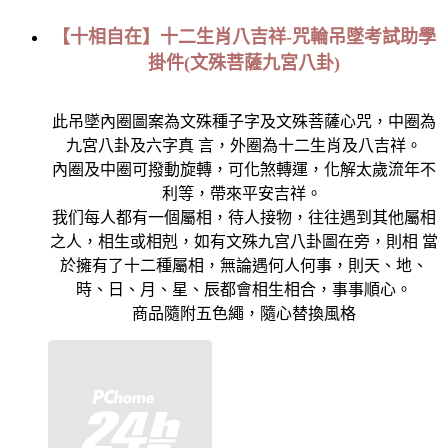
【十相自在】十二生肖八吉祥-咒輪吊墜考試助學
掛件(文殊菩薩九宮八卦)
此吊墜內圈圖案為文殊種子字及文殊菩薩心咒，中圈為
九宮八卦及六字真 言，外圈為十二生肖及八吉祥。
內圈及中圈可撥動旋轉，可化煞轉運，化解太歲流年不
利等，帶來平安吉祥。
我们每人都有一個屬相，待人接物，往往遇到其他屬相
之人，相生或相剋，如有文殊九宫八卦圖在旁，則相 當
於擁有了十二種屬相，無論遇何人何事，則天、地、
時、日、月、星、辰都會相生相合，事事順心。
商品隨附五色繩，隨心替換風格