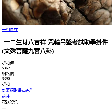
十相自在
-十二生肖八吉祥-咒輪吊墜考試助學掛件
(文殊菩薩九宮八卦)
折扣價
$362
網路價
$390
折扣
盛夏招財最高9折
前往
配送資訊