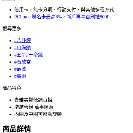
信用卡、無卡分期、行動支付，與其他多種方式
PChome 聯名卡最高6%，新戶再享首刷禮800P
搜尋更多
#八卦鏡
#山海鎮
#五/六/十帝錢
#石敢當
#葫蘆
#羅盤
商品特色
素雅美觀低調百搭
增結善緣 萬事順意
內圈及中圈可撥動旋轉
商品詳情