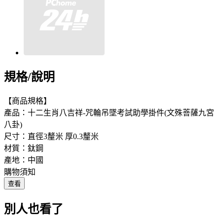
規格/說明
【商品規格】
產品：十二生肖八吉祥-咒輪吊墜考試助學掛件(文殊菩薩九宮
八卦)
尺寸：直徑3釐米 厚0.3釐米
材質：鈦鋼
產地：中國
購物須知
查看
別人也看了