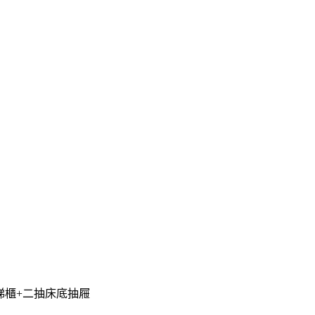
樓梯櫃+二抽床底抽屜