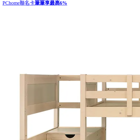
PChome聯名卡
筆筆享最高
6%