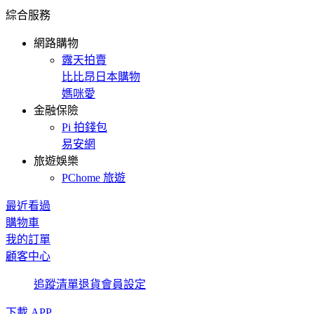
綜合服務
網路購物
露天拍賣
比比昂日本購物
媽咪愛
金融保險
Pi 拍錢包
易安網
旅遊娛樂
PChome 旅遊
最近看過
購物車
我的訂單
顧客中心
追蹤清單
退貨
會員設定
下載 APP