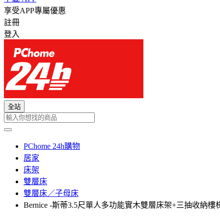
享受APP專屬優惠
註冊
登入
全站
PChome 24h購物
居家
床架
雙層床
雙層床／子母床
Bernice -斯蒂3.5尺單人多功能實木雙層床架+三抽收納