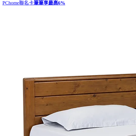
PChome聯名卡
筆筆享最高
6%