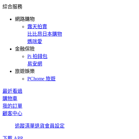
綜合服務
網路購物
露天拍賣
比比昂日本購物
媽咪愛
金融保險
Pi 拍錢包
易安網
旅遊娛樂
PChome 旅遊
最近看過
購物車
我的訂單
顧客中心
追蹤清單
退貨
會員設定
下載 APP