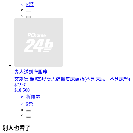
P幣
專人送到府服務
文創集 瑞歐5尺雙人貓抓皮床頭箱(不含床底＋不含床墊)
$7,931
$18,500
折價券
P幣
別人也看了