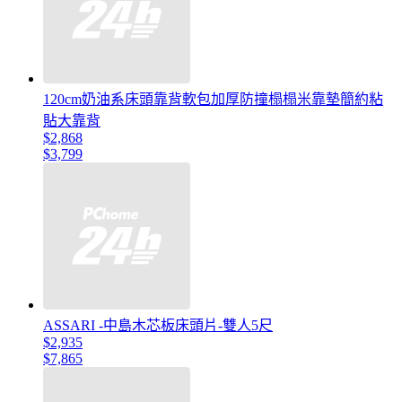
120cm奶油系床頭靠背軟包加厚防撞榻榻米靠墊簡約粘
貼大靠背
$2,868
$3,799
ASSARI -中島木芯板床頭片-雙人5尺
$2,935
$7,865