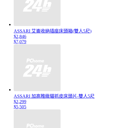
ASSARI 艾崙收納插座床頭箱(雙人5尺)
$2,846
$7,079
ASSARI 加高雅緻貓抓皮床頭片-雙人5尺
$2,299
$5,505