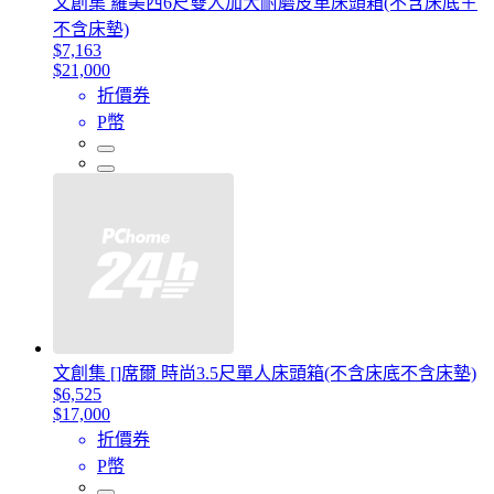
文創集 羅美西6尺雙人加大耐磨皮革床頭箱(不含床底＋
不含床墊)
$7,163
$21,000
折價券
P幣
文創集 []席爾 時尚3.5尺單人床頭箱(不含床底不含床墊)
$6,525
$17,000
折價券
P幣