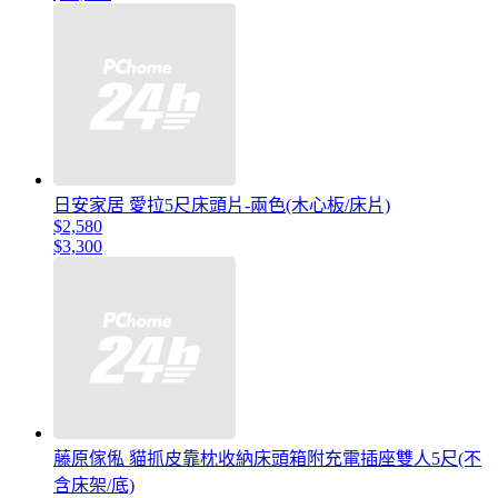
日安家居 愛拉5尺床頭片-兩色(木心板/床片)
$2,580
$3,300
藤原傢俬 貓抓皮靠枕收納床頭箱附充電插座雙人5尺(不
含床架/底)