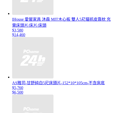
IHouse 愛屋家具 沐森 MIT木心板 雙人5尺貓抓皮靠枕 充
電床頭片/床片/床頭
$3,580
$14,460
AS雅司-甘舒純白5尺床頭片-152*10*105cm-不含床底
$5,760
$6,500