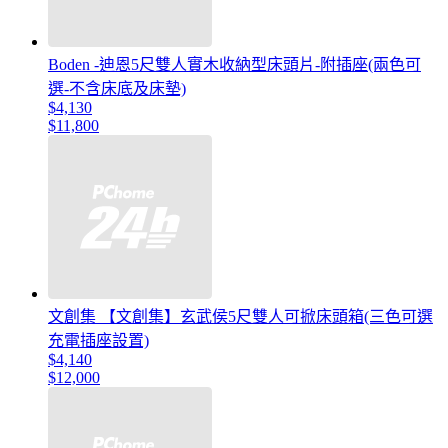
Boden -迪恩5尺雙人實木收納型床頭片-附插座(兩色可
選-不含床底及床墊)
$4,130
$11,800
文創集 【文創集】玄武侯5尺雙人可掀床頭箱(三色可選
充電插座設置)
$4,140
$12,000