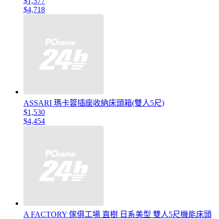
$1,577
$4,718
ASSARI 瑪卡蓉插座收納床頭箱(雙人5尺)
$1,530
$4,454
A FACTORY 傢俱工場 直樹 日系美型 雙人5尺機能床頭