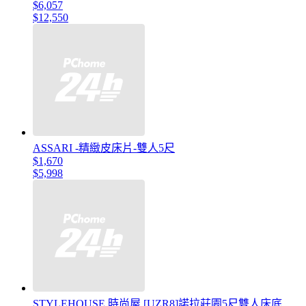
$6,057
$12,550
ASSARI -精緻皮床片-雙人5尺
$1,670
$5,998
STYLEHOUSE 時尚屋 [UZR8]諾拉莊園5尺雙人床底