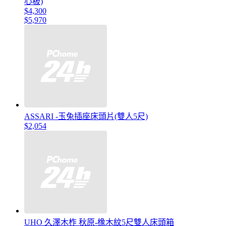
心板)
$4,300
$5,970
ASSARI -玉兔插座床頭片(雙人5尺)
$2,054
UHO 久澤木柞 秋原-橡木紋5尺雙人床頭箱