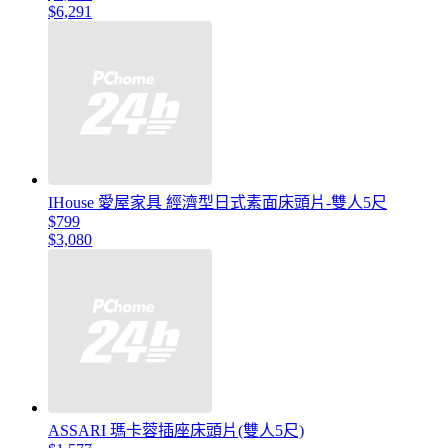
$6,291
IHouse 愛屋家具 經濟型日式素面床頭片-雙人5尺
$799
$3,080
ASSARI 瑪卡蓉插座床頭片(雙人5尺)