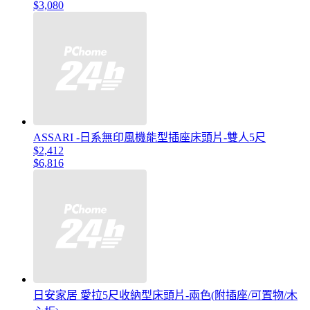
$3,080
ASSARI -日系無印風機能型插座床頭片-雙人5尺
$2,412
$6,816
日安家居 愛拉5尺收納型床頭片-兩色(附插座/可置物/木