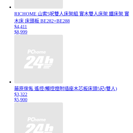
RICHOME 山索5呎雙人床架組 實木雙人床架 鐵床架 實
木床 床頭板 BE282+BE288
$4,411
$8,999
藤原傢俬 遙控/觸控燈附插座木芯板床頭5尺(雙人)
$3,322
$5,900