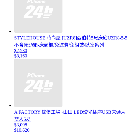
STYLEHOUSE 時尚屋 [UZR8]亞伯特5尺床底UZR8-5-5
不含床頭箱-床頭櫃/免運費/免組裝/臥室系列
$2,530
$8,160
A FACTORY 傢俱工場 -山田 LED燈光插座USB床頭片
雙人5尺
$3,098
$10,620