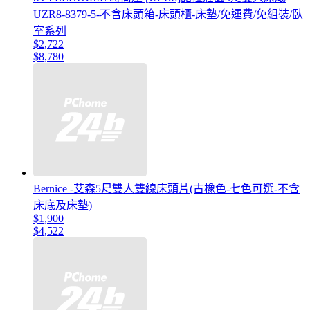
UZR8-8379-5-不含床頭箱-床頭櫃-床墊/免運費/免組裝/臥
室系列
$2,722
$8,780
Bernice -艾森5尺雙人雙線床頭片(古橡色-七色可選-不含
床底及床墊)
$1,900
$4,522