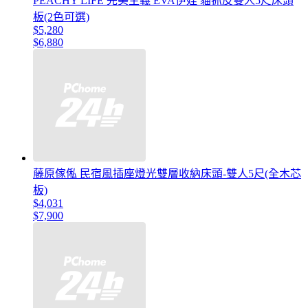
PEACHY LIFE 完美主義 EVA伊娃 貓抓皮雙人5尺床頭
板(2色可選)
$5,280
$6,880
藤原傢俬 民宿風插座燈光雙層收納床頭-雙人5尺(全木芯
板)
$4,031
$7,900