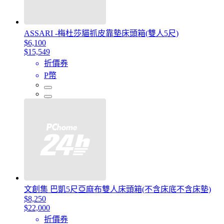
ASSARI -梅杜莎貓抓皮靠墊床頭箱(雙人5尺)
$6,100
$15,549
折價券
P幣
文創集 巴凱5尺亞麻布雙人床頭箱(不含床底不含床墊)
$8,250
$22,000
折價券