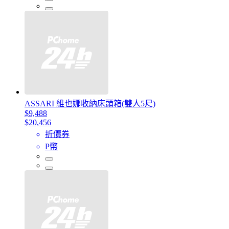
ASSARI 維也娜收納床頭箱(雙人5尺)
$9,488
$20,456
折價券
P幣