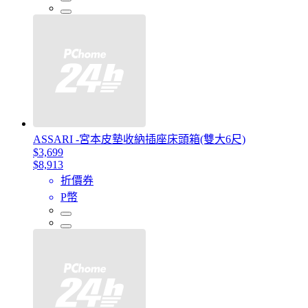
ASSARI -宮本皮墊收納插座床頭箱(雙大6尺)
$3,699
$8,913
折價券
P幣