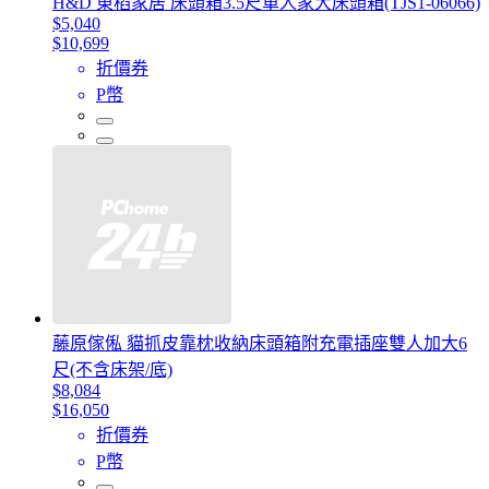
H&D 東稻家居 床頭箱3.5尺單人家大床頭箱(TJS1-06066)
$5,040
$10,699
折價券
P幣
藤原傢俬 貓抓皮靠枕收納床頭箱附充電插座雙人加大6
尺(不含床架/底)
$8,084
$16,050
折價券
P幣