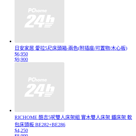
日安家居 愛拉5尺床頭箱-兩色(附插座/可置物/木心板)
$6,950
$9,900
RICHOME 酷吉5呎雙人床架組 實木雙人床架 鐵床架 軟
包床頭板 BE282+BE286
$4,250
$8,999