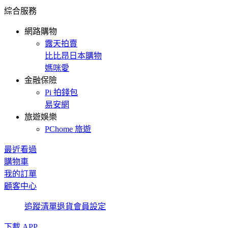
綜合服務
網路購物
露天拍賣
比比昂日本購物
媽咪愛
金融保險
Pi 拍錢包
易安網
旅遊娛樂
PChome 旅遊
最近看過
購物車
我的訂單
顧客中心
追蹤清單
退貨
會員設定
下載 APP