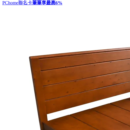
PChome聯名卡
筆筆享最高
6%