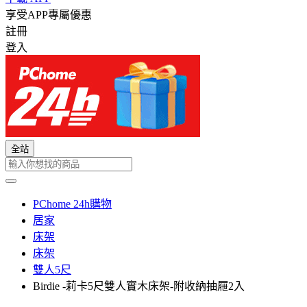
享受APP專屬優惠
註冊
登入
全站
PChome 24h購物
居家
床架
床架
雙人5尺
Birdie -莉卡5尺雙人實木床架-附收納抽屜2入