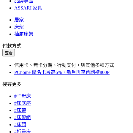
品牌專區
ASSARI 家具
居家
床架
抽屜床架
付款方式
查看
信用卡、無卡分期、行動支付，與其他多種方式
PChome 聯名卡最高6%，新戶再享首刷禮800P
搜尋更多
#子母床
#床底座
#床架
#床架組
#床頭
#折疊床