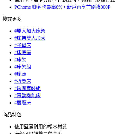
PChome 聯名卡最高6%，新戶再享首刷禮800P
搜尋更多
#雙人加大床架
#床架雙人加大
#子母床
#床底座
#床架
#床架組
#床頭
#折疊床
#房間套裝組
#電動機能床
#雙層床
商品特色
使用堅實耐用的松木材質
床架可以調整二段高度