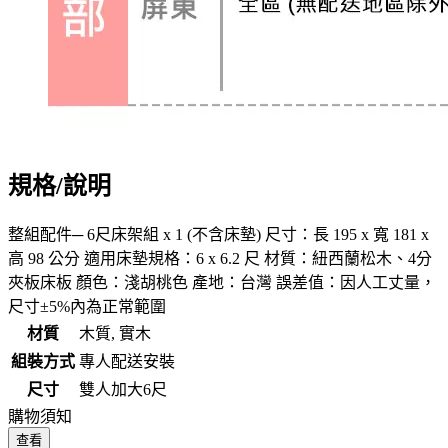
規格/說明
整組配件─ 6尺床架組 x 1 (不含床墊) 尺寸：長 195 x 寬 181 x
高 98 公分 適用床墊規格：6 x 6.2 尺 材質：紐西蘭松木、4分
夾板床板 顏色：淺胡桃色 產地：台灣 誤差值：因人工丈量，
尺寸±5%內為正常範圍
材質
木質, 實木
組裝方式
專人配送安裝
尺寸
雙人加大6尺
購物須知
查看