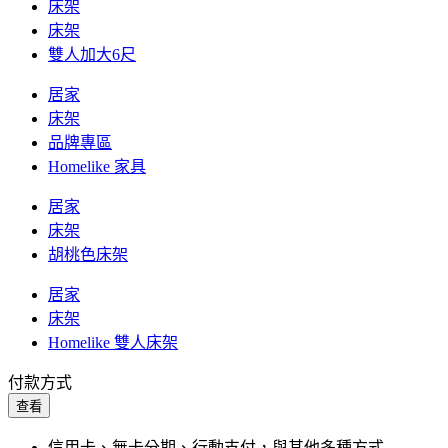
床架
床架
雙人加大6尺
居家
床架
品牌專區
Homelike 家具
居家
床架
胡桃色床架
居家
床架
Homelike 雙人床架
付款方式
查看
信用卡、無卡分期、行動支付，與其他多種方式