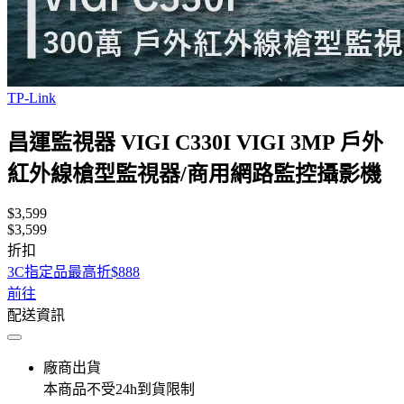
TP-Link
昌運監視器 VIGI C330I VIGI 3MP 戶外
紅外線槍型監視器/商用網路監控攝影機
$3,599
$3,599
折扣
3C指定品最高折$888
前往
配送資訊
廠商出貨
本商品不受24h到貨限制