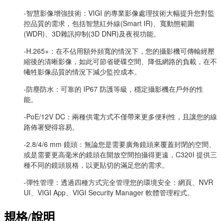
-智慧影像增強技術：VIGI 的專業影像處理技術大幅提升您對監
控品質的需求，包括智慧紅外線(Smart IR)、寬動態範圍
(WDR)、3D雜訊抑制(3D DNR)及夜視功能。
-H.265+：在不佔用額外頻寬的情況下，您的攝影機可傳輸經壓
縮後的清晰影像，如此可節省硬碟空間、降低網路的負載，在不
犧牲影像品質的情況下減少監控成本。
-防塵防水：可靠的 IP67 防護等級，穩定攝影機在戶外的性
能。
-PoE/12V DC：兩種供電方式不僅帶來更多便利性，且讓您的線
路佈署變得容易。
-2.8/4/6 mm 鏡頭：無論您是需要廣角鏡頭來覆蓋封閉的空間、
或是需要更高毫米的鏡頭在開放空間拍攝得更遠，C320I 提供三
種不同的鏡頭規格，以更貼切的滿足您的需求。
-彈性管理：透過四種方式完全管理您的環境安全：網頁、NVR
UI、VIGI App、VIGI Security Manager 軟體管理程式。
規格/說明