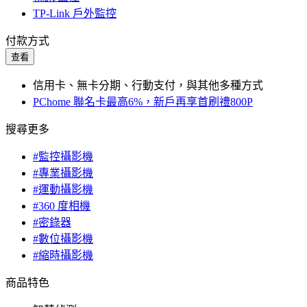
TP-Link 戶外監控
付款方式
查看
信用卡、無卡分期、行動支付，與其他多種方式
PChome 聯名卡最高6%，新戶再享首刷禮800P
搜尋更多
#監控攝影機
#專業攝影機
#運動攝影機
#360 度相機
#密錄器
#數位攝影機
#縮時攝影機
商品特色