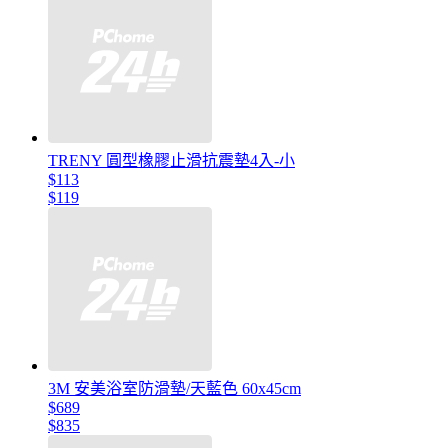
TRENY 圓型橡膠止滑抗震墊4入-小
$113
$119
3M 安美浴室防滑墊/天藍色 60x45cm
$689
$835