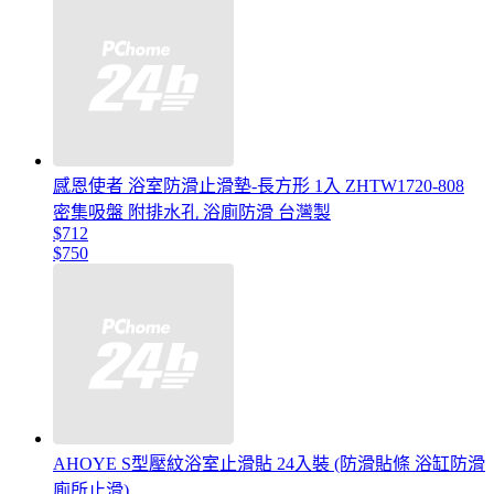
感恩使者 浴室防滑止滑墊-長方形 1入 ZHTW1720-808
密集吸盤 附排水孔 浴廁防滑 台灣製
$712
$750
AHOYE S型壓紋浴室止滑貼 24入裝 (防滑貼條 浴缸防滑
廁所止滑)