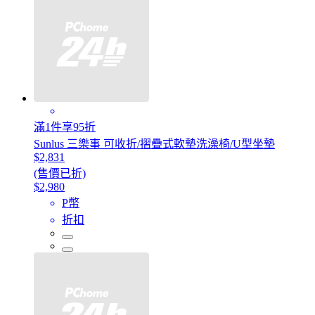
滿1件享95折
Sunlus 三樂事 可收折/摺疊式軟墊洗澡椅/U型坐墊
$2,831
(售價已折)
$2,980
P幣
折扣