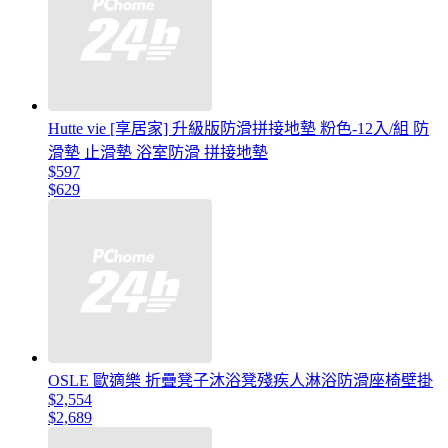
Hutte vie [享居家] 升級版防滑拼接地墊 粉色-12入/組 防
滑墊 止滑墊 浴室防滑 拼接地墊
$597
$629
OSLE 歐適樂 折疊凳子沐浴凳殘疾人淋浴防滑座椅壁掛
$2,554
$2,689