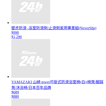
壁虎防滑 -浴室防滑劑/止滑劑家用專業組(NeverSlip)
$990
$1,290
YAMAZAKI 山崎 tower可掛式防滑浴室椅(白)/椅凳/腳踩
凳/沐浴椅/日本百年品牌
$689
$880