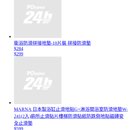
衛浴防滑拼接地墊-10片裝 拼接防滑墊
$284
$299
MARNA 日本製浴缸止滑地貼G+淋浴間浴室防滑地墊W-
241(2入)廁所止滑貼片樓梯防滑貼紙防跌倒地貼磁磚安
全止滑墊
$599