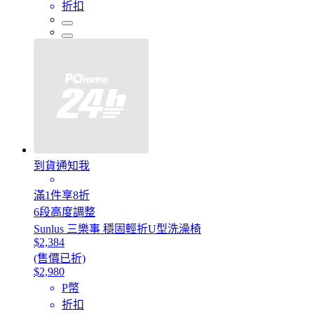
折扣
到貨通知我
滿1件享8折
6段高度調整
Sunlus 三樂事 穩固輕折U型洗澡椅
$2,384
(售價已折)
$2,980
P幣
折扣