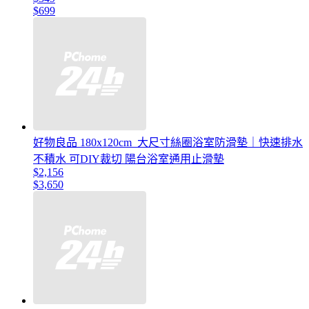
$699
好物良品 180x120cm_大尺寸絲圈浴室防滑墊｜快速排水
不積水 可DIY裁切 陽台浴室通用止滑墊
$2,156
$3,650