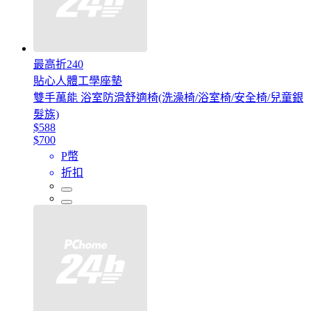
最高折240
貼心人體工學座墊
雙手萬能 浴室防滑舒適椅(洗澡椅/浴室椅/安全椅/兒童銀
髮族)
$588
$700
P幣
折扣