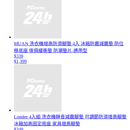
MUAN 洗衣機增高防滑腳墊 4入 冰箱防震減震墊 防位
移底座 傢俱緩衝墊 防潮墊片-通用型
$339
$1,399
Londee 4入組 洗衣機靜音減震腳墊 可調節防滑增高腳墊
冰箱加高固定底座 家具增高腳墊
$349