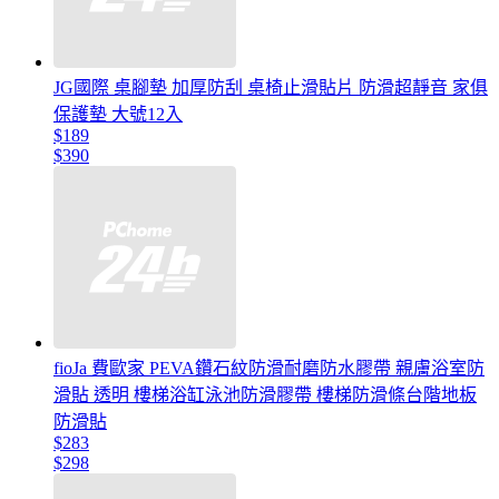
JG國際 桌腳墊 加厚防刮 桌椅止滑貼片 防滑超靜音 家俱
保護墊 大號12入
$189
$390
fioJa 費歐家 PEVA鑽石紋防滑耐磨防水膠帶 親膚浴室防
滑貼 透明 樓梯浴缸泳池防滑膠帶 樓梯防滑條台階地板
防滑貼
$283
$298