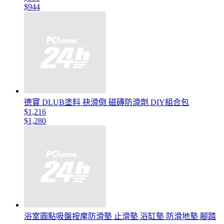
$944
德寶 DLUB塗料 袂滑倒 磁磚防滑劑 DIY組合包
$1,216
$1,280
浴室圓點吸盤按摩防滑墊 止滑墊 浴缸墊 防滑地墊 腳踏