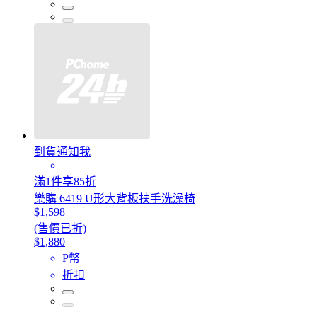
到貨通知我
滿1件享85折
樂購 6419 U形大背板扶手洗澡椅
$1,598
(售價已折)
$1,880
P幣
折扣