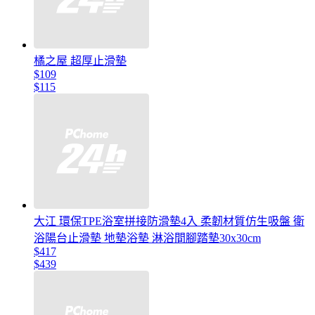
橘之屋 超厚止滑墊
$109
$115
大江 環保TPE浴室拼接防滑墊4入 柔韌材質仿生吸盤 衛
浴陽台止滑墊 地墊浴墊 淋浴間腳踏墊30x30cm
$417
$439