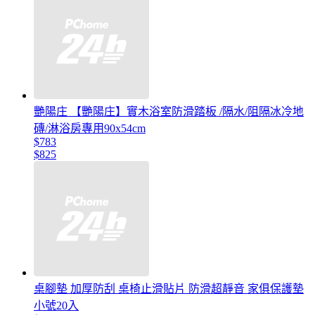
艷陽庄 【艷陽庄】實木浴室防滑踏板 /隔水/阻隔冰冷地
磚/淋浴房專用90x54cm
$783
$825
桌腳墊 加厚防刮 桌椅止滑貼片 防滑超靜音 家俱保護墊
小號20入