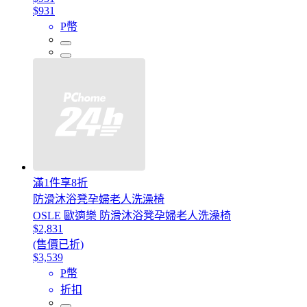
$931
P幣
滿1件享8折
防滑沐浴凳孕婦老人洗澡椅
OSLE 歐適樂 防滑沐浴凳孕婦老人洗澡椅
$2,831
(售價已折)
$3,539
P幣
折扣