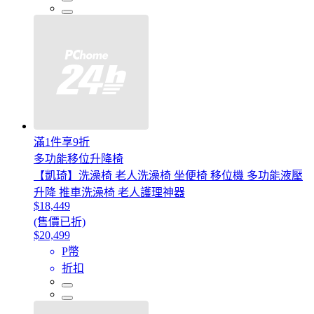
滿1件享9折
多功能移位升降椅
【凱琦】洗澡椅 老人洗澡椅 坐便椅 移位機 多功能液壓
升降 推車洗澡椅 老人護理神器
$18,449
(售價已折)
$20,499
P幣
折扣