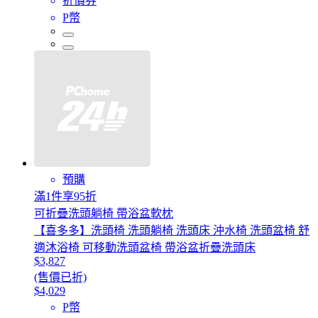
折價券
P幣
預購
滿1件享95折
可折疊洗頭躺椅 帶浴盆軟枕
【喜多多】洗頭椅 洗頭躺椅 洗頭床 沖水椅 洗頭盆椅 舒
適沐浴椅 可移動洗頭盆椅 帶浴盆折疊洗頭床
$3,827
(售價已折)
$4,029
P幣