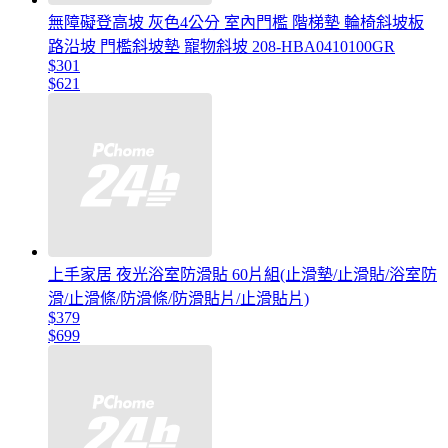
無障礙登高坡 灰色4公分 室內門檻 階梯墊 輪椅斜坡板
路沿坡 門檻斜坡墊 寵物斜坡 208-HBA0410100GR
$301
$621
上手家居 夜光浴室防滑貼 60片組(止滑墊/止滑貼/浴室防
滑/止滑條/防滑條/防滑貼片/止滑貼片)
$379
$699