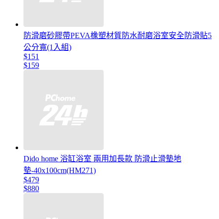
防滑磨砂膠帶PEVA橡塑材質防水耐磨浴室安全防滑貼5
公分寬(1入組)
$151
$159
Dido home 浴缸浴室 兩用加長款 防滑止滑墊地
墊-40x100cm(HM271)
$479
$880