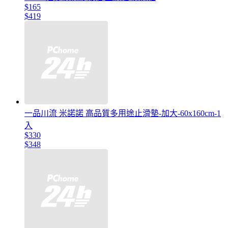
$165
$419
一品川流 米諾諾 高品質多用途止滑墊-加大-60x160cm-1
入
$330
$348