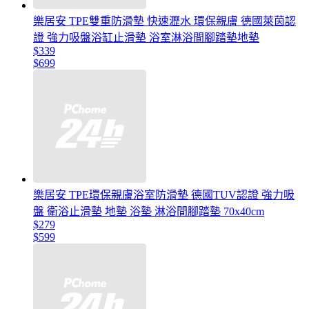
樂居安 TPE雙重防滑墊 快速瀝水 環保親膚 德國萊茵認
證 強力吸盤浴缸止滑墊 浴室淋浴間腳踏墊地墊
$339
$699
樂居安 TPE環保親膚浴室防滑墊 德國TUV認證 強力吸
盤 衛浴止滑墊 地墊 浴墊 淋浴間腳踏墊 70x40cm
$279
$599