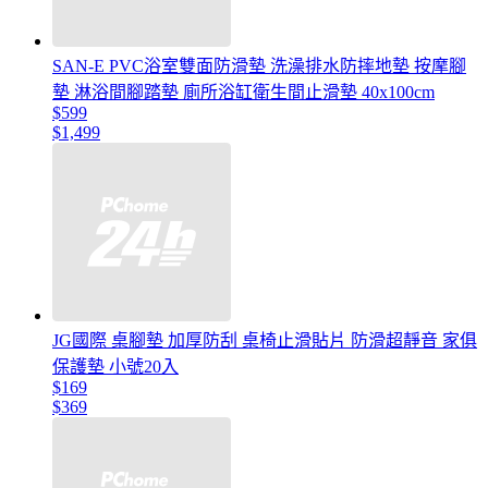
SAN-E PVC浴室雙面防滑墊 洗澡排水防摔地墊 按摩腳
墊 淋浴間腳踏墊 廁所浴缸衛生間止滑墊 40x100cm
$599
$1,499
JG國際 桌腳墊 加厚防刮 桌椅止滑貼片 防滑超靜音 家俱
保護墊 小號20入
$169
$369