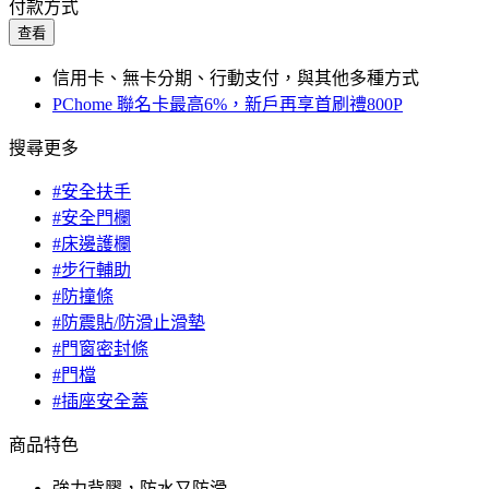
付款方式
查看
信用卡、無卡分期、行動支付，與其他多種方式
PChome 聯名卡最高6%，新戶再享首刷禮800P
搜尋更多
#安全扶手
#安全門欄
#床邊護欄
#步行輔助
#防撞條
#防震貼/防滑止滑墊
#門窗密封條
#門檔
#插座安全蓋
商品特色
強力背膠，防水又防滑