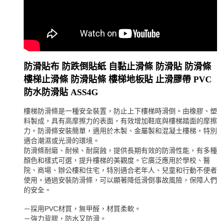
防滑貼布 防跌倒貼紙 自黏止滑條 防滑貼 防滑條
樓梯止滑條 防滑貼條 樓梯地板貼 止滑膠帶 PVC
防水防滑貼 ASS4G
樓梯防滑條是一種安全裝置，防止上下樓梯時滑倒。由橡膠、塑
料製成，具有高摩擦力的表面，有效增加鞋底與樓梯踏面的摩擦
力。防滑條安裝簡單，適用於木製、金屬製和混凝土樓梯，特別
適合潮濕或光滑的環境。
防滑條耐磨、耐候、耐腐蝕，提供長期有效的防滑性能，有多種
顏色和樣式可選，提升樓梯的美觀度。它廣泛應用於學校、醫
院、商場、辦公樓和住宅，特別適合老年人、兒童和行動不便者
使用。通過安裝防滑條，可以顯著降低滑倒事故風險，保障人們
的安全。
－採用PVC材質，無甲醛，材質柔軟。
－強力背膠，防水又防滑。