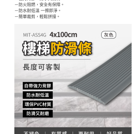
－防火阻燃，安全有保障。
－防水耐低溫 一擦即淨。
－簡單裁剪，輕鬆拼接。