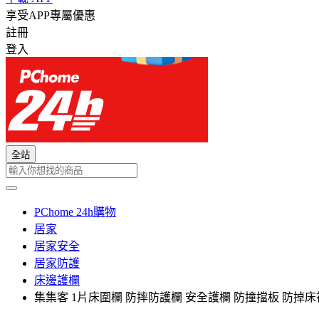
享受APP專屬優惠
註冊
登入
全站
PChome 24h購物
居家
居家安全
居家防護
床邊護欄
集集客 1片床圍欄 防摔防護欄 安全護欄 防撞擋板 防掉床神器