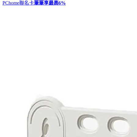
PChome聯名卡
筆筆享最高
6%