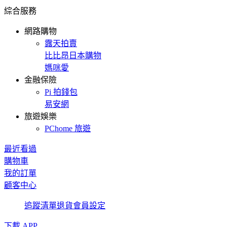
綜合服務
網路購物
露天拍賣
比比昂日本購物
媽咪愛
金融保險
Pi 拍錢包
易安網
旅遊娛樂
PChome 旅遊
最近看過
購物車
我的訂單
顧客中心
追蹤清單
退貨
會員設定
下載 APP