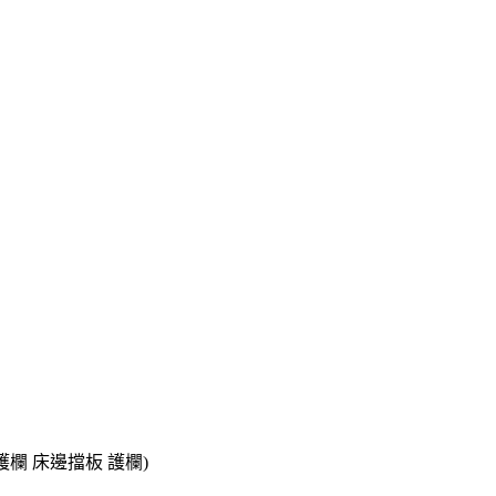
護欄 床邊擋板 護欄)