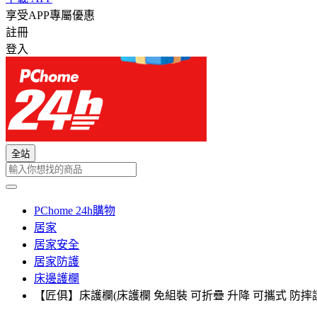
享受APP專屬優惠
註冊
登入
全站
PChome 24h購物
居家
居家安全
居家防護
床邊護欄
【匠俱】床護欄(床護欄 免組裝 可折疊 升降 可攜式 防摔