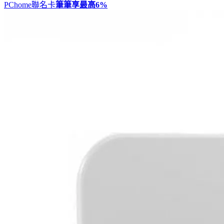
PChome聯名卡
筆筆享最高
6%