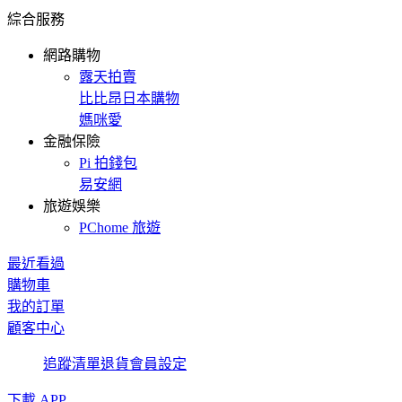
綜合服務
網路購物
露天拍賣
比比昂日本購物
媽咪愛
金融保險
Pi 拍錢包
易安網
旅遊娛樂
PChome 旅遊
最近看過
購物車
我的訂單
顧客中心
追蹤清單
退貨
會員設定
下載 APP