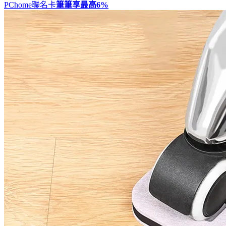
PChome聯名卡
筆筆享最高
6%