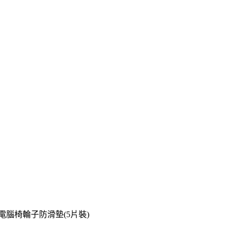
電腦椅輪子防滑墊(5片裝)