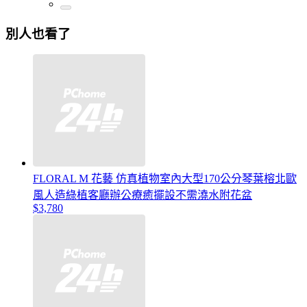
別人也看了
FLORAL M 花藝 仿真植物室內大型170公分琴葉榕北歐
風人造綠植客廳辦公療癒擺設不需澆水附花盆
$3,780