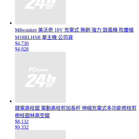
Milwaukee 美沃奇 18V 充電式 無刷 強力 鼓風機 吹塵槍
M18BLHSB 單主機 公司貨
$4,730
$4,928
鋰電高枝鋸 電動高枝剪加長杆 伸縮充電式多功能修枝剪
樹枝園林高空鋸
$8,132
$9,332