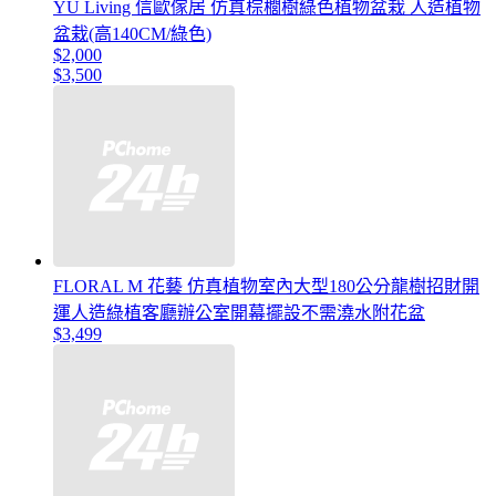
YU Living 信歐傢居 仿真棕櫚樹綠色植物盆栽 人造植物
盆栽(高140CM/綠色)
$2,000
$3,500
FLORAL M 花藝 仿真植物室內大型180公分龍樹招財開
運人造綠植客廳辦公室開幕擺設不需澆水附花盆
$3,499