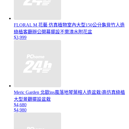
FLORAL M 花藝 仿真植物室內大型150公分龜背竹人造
綠植客廳辦公開幕擺設不需澆水附花盆
$3,999
Meric Garden 北歐ins風落地琴葉榕人造盆栽/高仿真綠植
大型景觀擺設盆栽
$4,680
$4,980