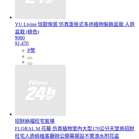
YU Living 信歐傢居 仿真垂掛式多肉植物裝飾盆栽 人造
盆栽 (綠色)
$980
$1,470
P幣
招財納福旺宅氣場
FLORAL M 花藝 仿真植物室內大型170公分天堂鳥招財
旺宅人造綠植客廳辦公開幕擺設不需澆水附花盆