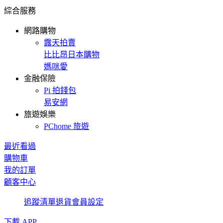
綜合服務
網路購物
露天拍賣
比比昂日本購物
媽咪愛
金融保險
Pi 拍錢包
易安網
旅遊娛樂
PChome 旅遊
最近看過
購物車
我的訂單
顧客中心
追蹤清單
退貨
會員設定
下載 APP