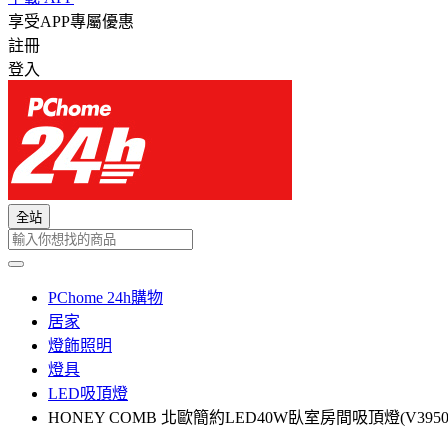
享受APP專屬優惠
註冊
登入
全站
PChome 24h購物
居家
燈飾照明
燈具
LED吸頂燈
HONEY COMB 北歐簡約LED40W臥室房間吸頂燈(V3950