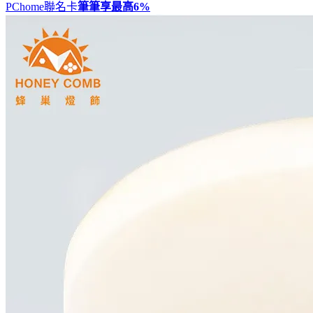
PChome聯名卡
筆筆享最高
6%