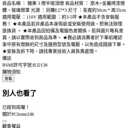
商品名稱 ： 糖果 3 燈半吸頂燈 商品材質 ： 原木+金屬烤漆燈
體、玻璃燈罩 光源 ：另購E27*3 尺寸 ：長寬約50cm * 高35cm
適用電壓 ：110V 適用範圍 ：約3-5坪 ★本產品不含安裝服
務！ ★本產品若非產品本身瑕疵或安裝使用過，恕無法辦理
退換貨 。 ★本產品因拍攝及電腦色差關係，若與圖片略有差
異，請以實際收到商品為準。 ★務必請消費者於下單前確認
家中原有燈飾的尺寸及適用型號及電壓，以免造成錯誤下單。
★安裝及拆下時，請找專業技術人員負責處理。
備註
BSMI許可字號:R32138
購物須知
查看
別人也看了
已經到底囉！
關於PChome24h
顧客權益