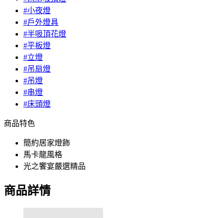
#小夜燈
#戶外燈具
#半吸頂花燈
#平板燈
#立燈
#吊扇燈
#吊燈
#串燈
#床頭燈
商品特色
簡約居家燈飾
馬卡龍風格
光之饗宴嚴選精品
商品詳情