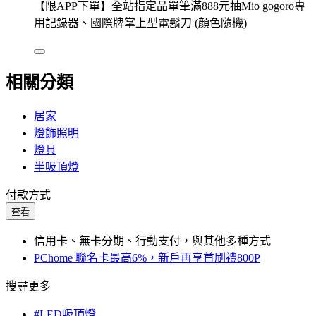
【限APP下單】全站指定品單筆滿888元抽Mio gogoro專
用記錄器、國際牌掌上型電鬍刀 (顏色隨機)
相關分類
居家
燈飾照明
燈具
半吸頂燈
付款方式
查看
信用卡、無卡分期、行動支付，與其他多種方式
PChome 聯名卡最高6%，新戶再享首刷禮800P
搜尋更多
#LED吸頂燈