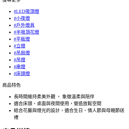
#LED吸頂燈
#小夜燈
#戶外燈具
#半吸頂花燈
#平板燈
#立燈
#吊扇燈
#吊燈
#串燈
#床頭燈
商品特色
長時間維持柔美外觀 ， 象徵溫柔與陪伴
適合床頭、桌面與夜間使用，營造放鬆空間
結合花藝與燈光的設計，適合生日、情人節與母親節送
禮