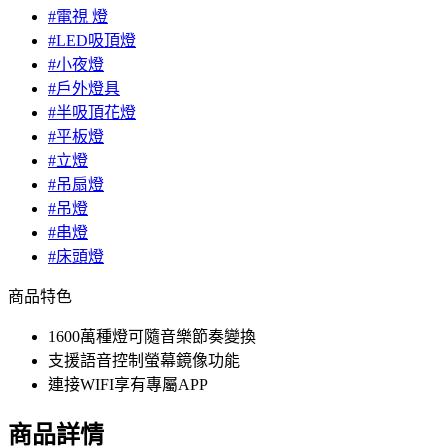
#電視 燈
#LED吸頂燈
#小夜燈
#戶外燈具
#半吸頂花燈
#平板燈
#立燈
#吊扇燈
#吊燈
#串燈
#床頭燈
商品特色
1600萬種燈可隨音樂節奏變換
支援語音控制螢幕鏡像功能
連接WIFI享有專屬APP
商品詳情