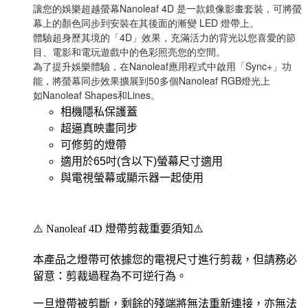
讓您的娛樂超越螢幕Nanoleaf 4D 是一款鏡像影畫套裝，可將螢
幕上的顏色同步到安裝在其後面的漸變 LED 燈帶上。
體驗超身歷其境的「4D」效果，充滿活力的背光以您喜愛的節
目、電影和電玩遊戲中的色彩照亮您的空間。
為了提升娛樂體驗，在Nanoleaf應用程式中啟用「Sync+」功
能，將螢幕同步效果擴展到50多個Nanoleaf RGB燈光上
如Nanoleaf Shapes和Lines。
相機隱私保護蓋
超逼真映畫同步
可修剪的燈帶
適用於65吋(含以下)螢幕尺寸適用
與電視螢幕或顯示器一起使用
⚠️ Nanoleaf 4D 燈帶剪裁重要須知⚠️
本產品之燈帶可依據您的電視尺寸進行剪裁，但請務必
留意：剪裁過程為不可逆行為。
一旦燈帶被剪斷，剩餘的殘端將無法重新連接，亦無法