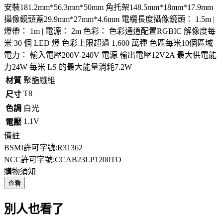
安裝181.2mm*56.3mm*50mm 角托架148.5mm*18mm*17.9mm
攝像鏡頭蓋29.9mm*27mm*4.6mm 電纜長度攝像鏡頭： 1.5m |
燈帶： 1m | 電源： 2m 色彩： 色彩通道配置RGBIC 解像度每
米 30 個 LED 燈 色彩上限超過 1,600 萬種 色區每米10個區域
電力： 輸入電壓200V-240V 電源 輸出電壓12V2A 最大供電能
力24W 每米 LS 的最大能量消耗7.2W
材質
聚酯纖維
T8
尺寸
色調
白光
1.1V
電壓
備註
BSMI許可字號:R31362
NCC許可字號:CCAB23LP1200TO
購物須知
查看
別人也看了