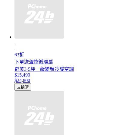
63折
下單送聲控循環扇
奇美3-5坪一級變頻冷暖空調
$15,490
$24,800
去搶購