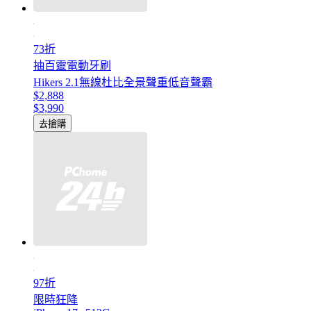
73折
抽百靈電動牙刷
Hikers 2.1無線杜比全景聲重低音聲霸
$2,888
$3,990
去搶購
97折
限時狂降