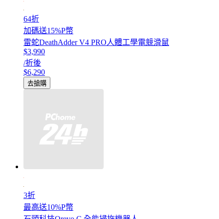
64折
加碼送15%P幣
雷蛇DeathAdder V4 PRO人體工學電競滑鼠
$3,990
/折後
$6,290
去搶購
3折
最高送10%P幣
石頭科技Qrevo C 全能掃拖機器人