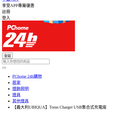
享受APP專屬優惠
註冊
登入
全站
PChome 24h購物
居家
燈飾照明
燈具
其他燈具
【義大利UBIQUA】Torus Charger USB集合式充電座