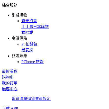
綜合服務
網路購物
露天拍賣
比比昂日本購物
媽咪愛
金融保險
Pi 拍錢包
易安網
旅遊娛樂
PChome 旅遊
最近看過
購物車
我的訂單
顧客中心
追蹤清單
退貨
會員設定
下載 APP