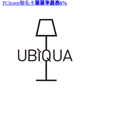
PChome聯名卡
筆筆享最高
6%