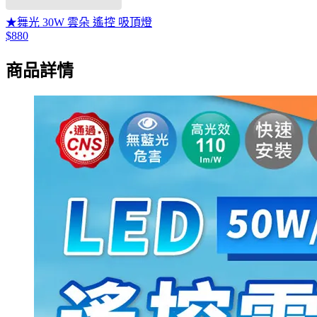
★舞光 30W 雲朵 遙控 吸頂燈
$880
商品詳情