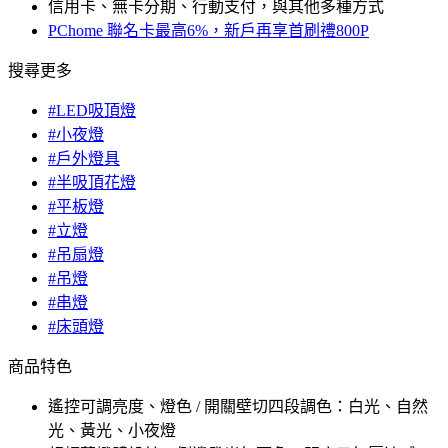
信用卡、無卡分期、行動支付，與其他多種方式
PChome 聯名卡最高6%，新戶再享首刷禮800P
搜尋更多
#LED吸頂燈
#小夜燈
#戶外燈具
#半吸頂花燈
#平板燈
#立燈
#吊扇燈
#吊燈
#串燈
#床頭燈
商品特色
遙控可調亮度、燈色 / 開關壁切四段調色：白光、自然
光、黃光、小夜燈