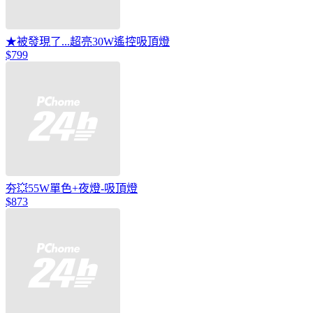
★被發現了...超亮30W遙控吸頂燈
$799
夯💥55W單色+夜燈-吸頂燈
$873