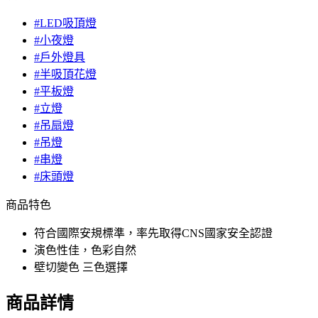
#LED吸頂燈
#小夜燈
#戶外燈具
#半吸頂花燈
#平板燈
#立燈
#吊扇燈
#吊燈
#串燈
#床頭燈
商品特色
符合國際安規標準，率先取得CNS國家安全認證
演色性佳，色彩自然
壁切變色 三色選擇
商品詳情