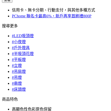
信用卡、無卡分期、行動支付，與其他多種方式
PChome 聯名卡最高6%，新戶再享首刷禮800P
搜尋更多
#LED吸頂燈
#小夜燈
#戶外燈具
#半吸頂花燈
#平板燈
#立燈
#吊扇燈
#吊燈
#串燈
#床頭燈
商品特色
高顯色性色彩原色保留