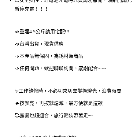
⚠️安全提醒：鋰電池充電時人員請勿離開，須離開請先
暫停充電！！！
📣重達4.5公斤請用宅配!!!
📣台灣出貨，現貨供應
📣本產品無保固，為耗材類商品
📣任何問題，歡迎聊聊詢問，感謝配合~~~
✨工作維修時，不必切來切去變換燈光，浪費時間
🔥按就亮，再按就熄滅，最方便就是這款
🥰露營也超適合，旅行輕裝帶著走~~