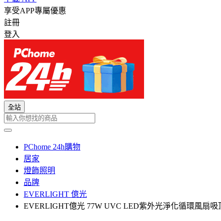
享受APP專屬優惠
註冊
登入
全站
PChome 24h購物
居家
燈飾照明
品牌
EVERLIGHT 億光
EVERLIGHT億光 77W UVC LED紫外光淨化循環風扇吸頂