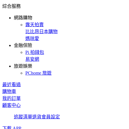
綜合服務
網路購物
露天拍賣
比比昂日本購物
媽咪愛
金融保險
Pi 拍錢包
易安網
旅遊娛樂
PChome 旅遊
最近看過
購物車
我的訂單
顧客中心
追蹤清單
退貨
會員設定
下載 APP