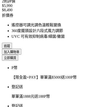
2
則評價
$5,990
$8,490
折價券
遙控器可調光調色溫輕鬆變換
360度擺頭設計六段式風力調節
UVC 可有效抑制病毒/細菌/黴菌
追蹤
加入購物車
立即購買
P幣
【限全盈+PAY】單筆滿$5000送100P幣
登記送
單筆滿1888元送188P幣
登記送