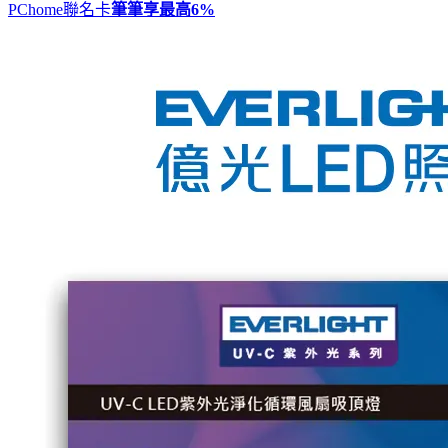
PChome聯名卡
筆筆享最高
6%