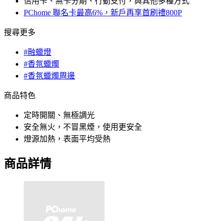
信用卡、無卡分期、行動支付，與其他多種方式
PChome 聯名卡最高6%，新戶再享首刷禮800P
搜尋更多
#融蠟燈
#香氛蠟燭
#香氛蠟燭周邊
商品特色
定時開關、無極調光
安全無火，不冒黑煙，使用更安全
燈源加熱，表面平均受熱
商品詳情