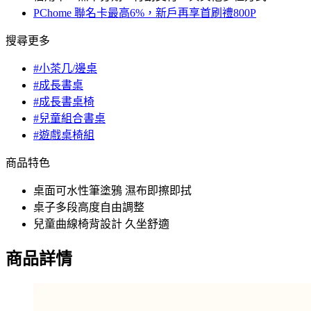
PChome 聯名卡最高6%，新戶再享首刷禮800P
搜尋更多
#小茶几/邊桌
#成長書桌
#成長書桌椅
#兒童組合書桌
#遊戲桌椅組
商品特色
桌面可水性筆塗鴉 濕布即擦即拭
桌子多段高度自由調整
兒童曲線椅背設計 久坐舒適
商品詳情