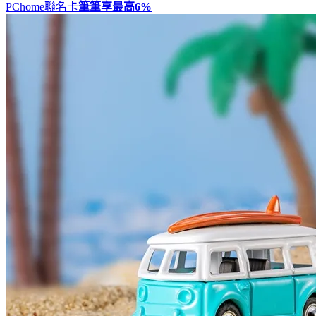
PChome聯名卡
筆筆享最高
6%