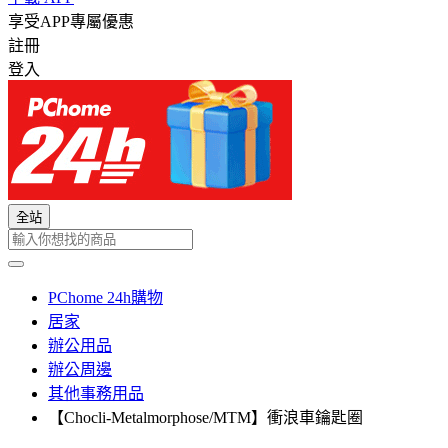
享受APP專屬優惠
註冊
登入
全站
PChome 24h購物
居家
辦公用品
辦公周邊
其他事務用品
【Chocli-Metalmorphose/MTM】衝浪車鑰匙圈