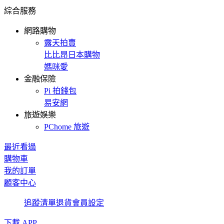
綜合服務
網路購物
露天拍賣
比比昂日本購物
媽咪愛
金融保險
Pi 拍錢包
易安網
旅遊娛樂
PChome 旅遊
最近看過
購物車
我的訂單
顧客中心
追蹤清單
退貨
會員設定
下載 APP