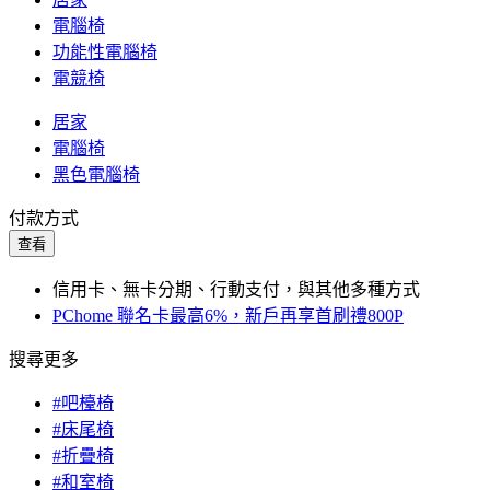
電腦椅
功能性電腦椅
電競椅
居家
電腦椅
黑色電腦椅
付款方式
查看
信用卡、無卡分期、行動支付，與其他多種方式
PChome 聯名卡最高6%，新戶再享首刷禮800P
搜尋更多
#吧檯椅
#床尾椅
#折疊椅
#和室椅