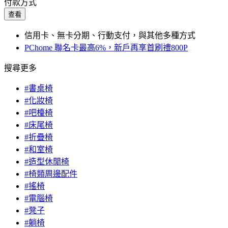
付款方式
查看
信用卡、無卡分期、行動支付，與其他多種方式
PChome 聯名卡最高6%，新戶再享首刷禮800P
搜尋更多
#書桌椅
#化妝椅
#吧檯椅
#床尾椅
#折疊椅
#和室椅
#造型休閒椅
#椅類周邊配件
#搖椅
#電腦椅
#凳子
#躺椅