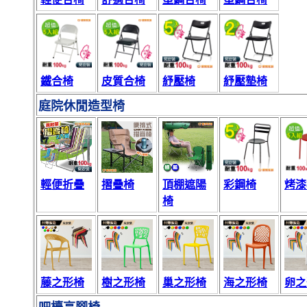
鐵合椅
皮質合椅
紓壓椅
紓壓墊椅
庭院休閒造型椅
輕便折疊
摺疊椅
頂棚遮陽
彩鋼椅
烤漆
椅
藤之形椅
樹之形椅
巢之形椅
海之形椅
卵之