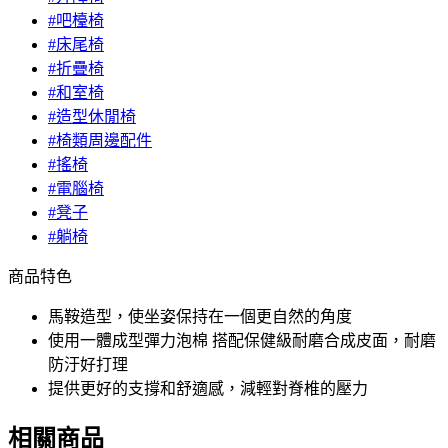
#吧檯椅
#床尾椅
#折疊椅
#和室椅
#造型休閒椅
#椅類周邊配件
#搖椅
#電腦椅
#凳子
#躺椅
商品特色
馬鞍造型，使坐姿保持在一個更自然的角度
使用一體成型彈力泡棉 搭配保健級耐磨合成皮面，耐磨
防汙好打理
提供更好的支撐和舒適感，減輕對脊椎的壓力
相關商品