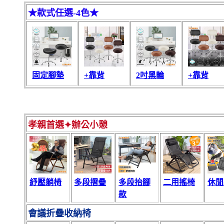
★款式任選-4色★
固定腳墊
+靠背
2吋黑輪
+靠背
孝親首選✦辦公小憩
紓壓躺椅
多段摺疊
多段抬腳
二用搖椅
休閒
款
會議折疊收納椅