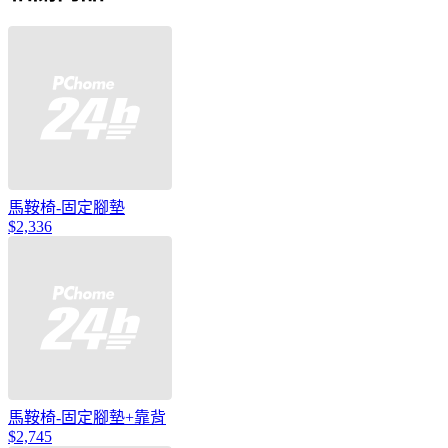
馬鞍椅-固定腳墊
$2,336
馬鞍椅-固定腳墊+靠背
$2,745