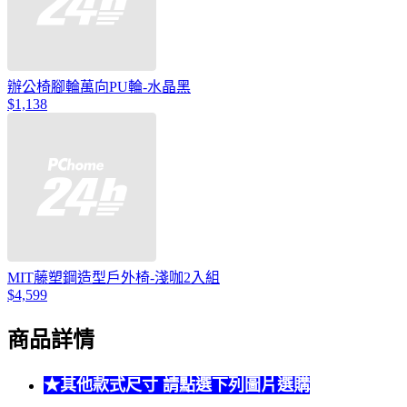
辦公椅腳輪萬向PU輪-水晶黑
$1,138
MIT藤塑鋼造型戶外椅-淺咖2入組
$4,599
商品詳情
★其他款式尺寸 請點選下列圖片選購