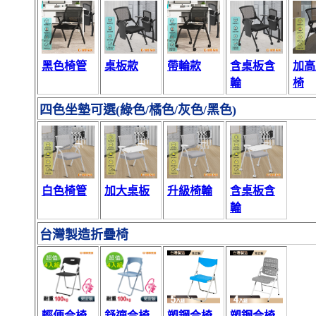
黑色椅管
桌板款
帶輪款
含桌板含
加高
輪
椅
四色坐墊可選(綠色/橘色/灰色/黑色)
白色椅管
加大桌板
升級椅輪
含桌板含
輪
台灣製造折疊椅
輕便合椅
舒適合椅
塑鋼合椅
塑鋼合椅