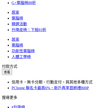
G+電腦椅88折
居家
電腦椅
精選活動
升降皮椅｜下殺83折
居家
電腦椅
功能性電腦椅
人體工學椅
付款方式
查看
信用卡、無卡分期、行動支付，與其他多種方式
PChome 聯名卡最高6%，新戶再享首刷禮800P
搜尋更多
#升降椅