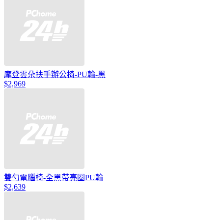
摩登雲朵扶手辦公椅-PU輪-黑
$2,969
雙勺電腦椅-全黑帶亮圈PU輪
$2,639