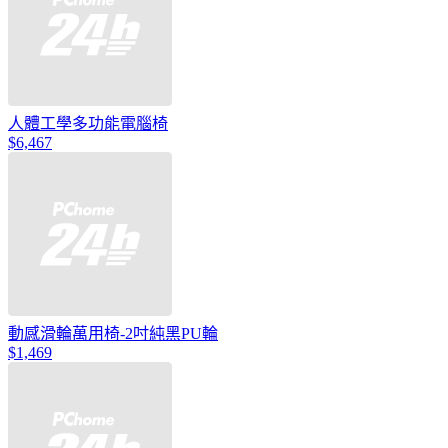
人體工學多功能電腦椅
$6,467
動感滑輪萬用椅-2吋純黑PU輪
$1,469