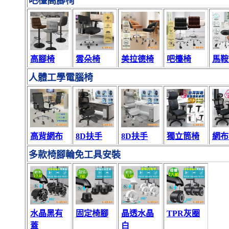
吧檯高腳椅
高腳椅
雲朵椅
美拉德椅
吧檯椅
馬鞍
人體工學電腦椅
高背網布
8D扶手
8D扶手
獨立筒椅
網布
多款椅腳輪免工具安裝
水晶黑有
固定椅腳
晶透水晶
TPR灰圈
蓋
白