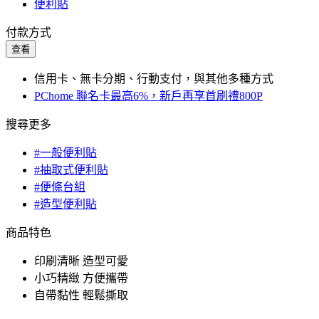
便利貼
付款方式
查看
信用卡、無卡分期、行動支付，與其他多種方式
PChome 聯名卡最高6%，新戶再享首刷禮800P
搜尋更多
#一般便利貼
#抽取式便利貼
#便條台組
#造型便利貼
商品特色
印刷清晰 造型可愛
小巧精緻 方便攜帶
自帶黏性 輕鬆撕取