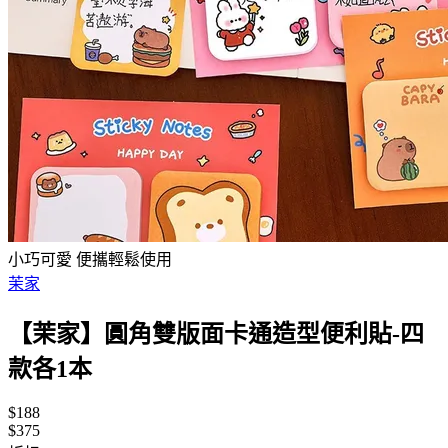
小巧可愛 便攜輕鬆使用
茉家
【茉家】圓角雙版面卡通造型便利貼-四
款各1本
$188
$375