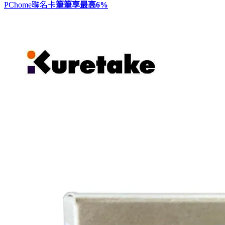
PChome聯名卡
筆筆享最高
6%