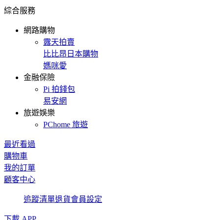
綜合服務
網路購物
露天拍賣
比比昂日本購物
媽咪愛
金融保險
Pi 拍錢包
易安網
旅遊娛樂
PChome 旅遊
最近看過
購物車
我的訂單
顧客中心
追蹤清單
退貨
會員設定
下載 APP