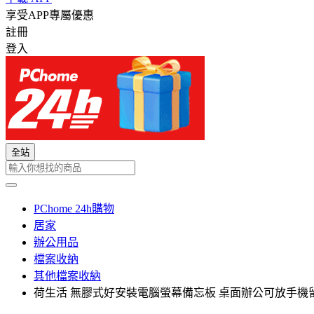
享受APP專屬優惠
註冊
登入
全站
PChome 24h購物
居家
辦公用品
檔案收納
其他檔案收納
荷生活 無膠式好安裝電腦螢幕備忘板 桌面辦公可放手機留