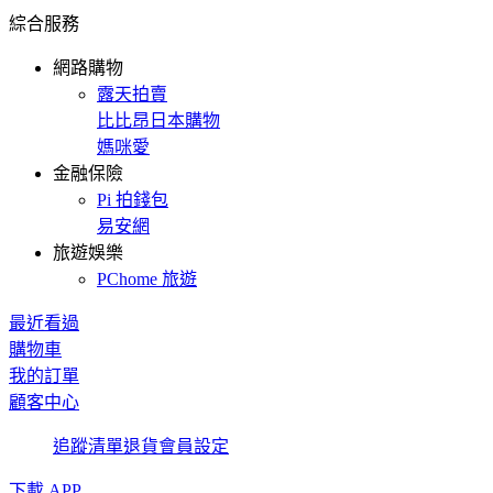
綜合服務
網路購物
露天拍賣
比比昂日本購物
媽咪愛
金融保險
Pi 拍錢包
易安網
旅遊娛樂
PChome 旅遊
最近看過
購物車
我的訂單
顧客中心
追蹤清單
退貨
會員設定
下載 APP