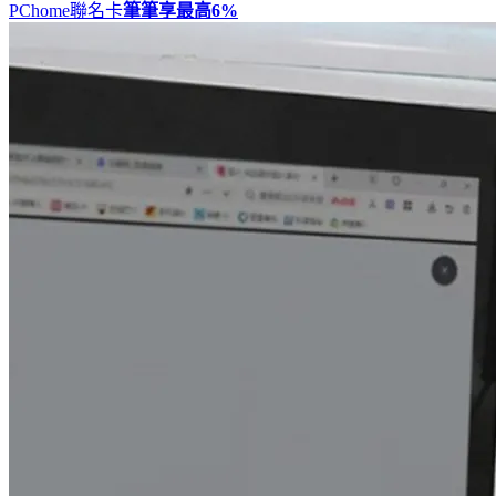
PChome聯名卡
筆筆享最高
6%