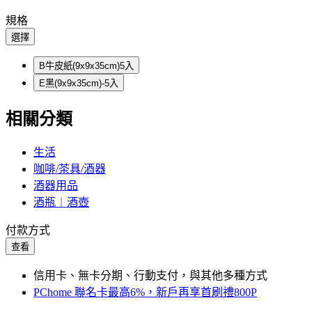
規格
選擇
B牛皮紙(9x9x35cm)5入
E黑(9x9x35cm)-5入
相關分類
生活
咖啡/茶具/酒器
酒器用品
酒瓶︱酒壺
付款方式
查看
信用卡、無卡分期、行動支付，與其他多種方式
PChome 聯名卡最高6%，新戶再享首刷禮800P