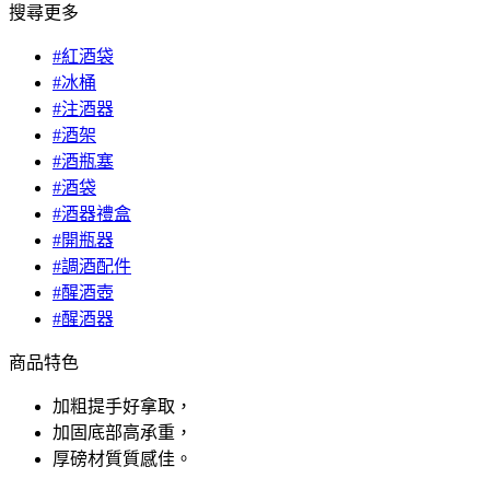
搜尋更多
#紅酒袋
#冰桶
#注酒器
#酒架
#酒瓶塞
#酒袋
#酒器禮盒
#開瓶器
#調酒配件
#醒酒壺
#醒酒器
商品特色
加粗提手好拿取，
加固底部高承重，
厚磅材質質感佳。