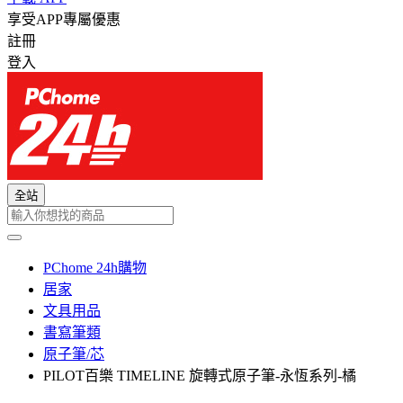
享受APP專屬優惠
註冊
登入
全站
PChome 24h購物
居家
文具用品
書寫筆類
原子筆/芯
PILOT百樂 TIMELINE 旋轉式原子筆-永恆系列-橘