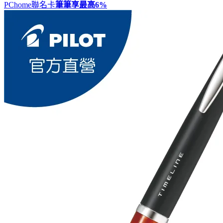
PChome聯名卡
筆筆享最高
6%