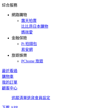
綜合服務
網路購物
露天拍賣
比比昂日本購物
媽咪愛
金融保險
Pi 拍錢包
易安網
旅遊娛樂
PChome 旅遊
最近看過
購物車
我的訂單
顧客中心
追蹤清單
退貨
會員設定
下載 APP